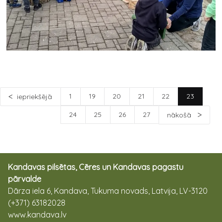
1
19
20
21
22
23
iepriekšējā
24
25
26
27
nākošā
Kandavas pilsētas, Cēres un Kandavas pagastu
pārvalde
Dārza iela 6, Kandava, Tukuma novads, Latvija, LV-3120
(+371) 63182028
www.kandava.lv