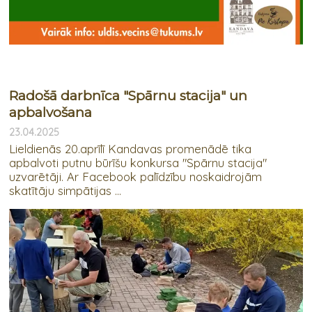
Radošā darbnīca "Spārnu stacija" un
apbalvošana
23.04.2025
Lieldienās 20.aprīlī Kandavas promenādē tika
apbalvoti putnu būrīšu konkursa "Spārnu stacija"
uzvarētāji. Ar Facebook palīdzību noskaidrojām
skatītāju simpātijas ...