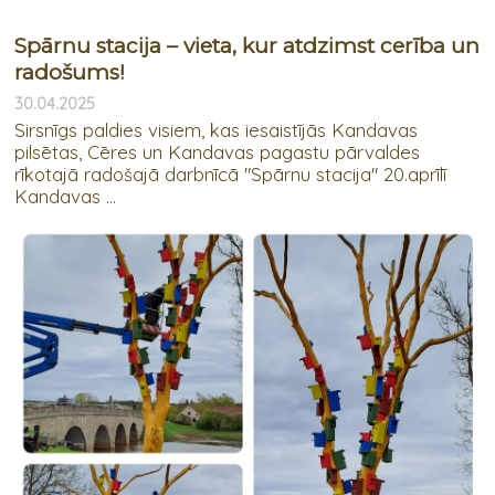
Spārnu stacija – vieta, kur atdzimst cerība un
radošums!
30.04.2025
Sirsnīgs paldies visiem, kas iesaistījās Kandavas
pilsētas, Cēres un Kandavas pagastu pārvaldes
rīkotajā radošajā darbnīcā "Spārnu stacija" 20.aprīlī
Kandavas ...