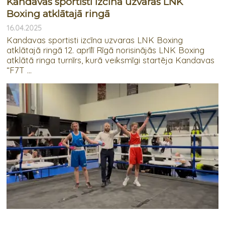
Kandavas sportisti izcīna uzvaras LNK
Boxing atklātajā ringā
16.04.2025
Kandavas sportisti izcīna uzvaras LNK Boxing
atklātajā ringā 12. aprīlī Rīgā norisinājās LNK Boxing
atklātā ringa turnīrs, kurā veiksmīgi startēja Kandavas
“F7T ...