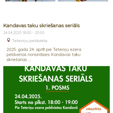
Kandavas taku skriešanas seriāls
24.04.2025 18:00 - 20:00
Teteriņu peldvieta
2025. gada 24. aprīlī pie Teteriņu ezera
peldvietas norisināsies Kandavas taku
skriešanas ...