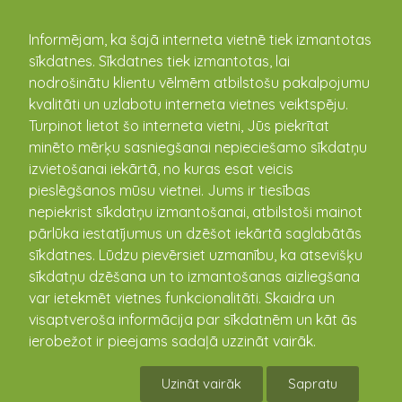
kandava.lv
Informējam, ka šajā interneta vietnē tiek izmantotas
sīkdatnes. Sīkdatnes tiek izmantotas, lai
nodrošinātu klientu vēlmēm atbilstošu pakalpojumu
kvalitāti un uzlabotu interneta vietnes veiktspēju.
Turpinot lietot šo interneta vietni, Jūs piekrītat
minēto mērķu sasniegšanai nepieciešamo sīkdatņu
izvietošanai iekārtā, no kuras esat veicis
pieslēgšanos mūsu vietnei. Jums ir tiesības
Aktualitātes
nepiekrist sīkdatņu izmantošanai, atbilstoši mainot
pārlūka iestatījumus un dzēšot iekārtā saglabātās
sīkdatnes. Lūdzu pievērsiet uzmanību, ka atsevišķu
Kandavas pilsētas bibliotēkā kuplā pulkā
sīkdatņu dzēšana un to izmantošanas aizliegšana
sanāca lasītāju klubiņš uz kārtējo pasākumu
var ietekmēt vietnes funkcionalitāti. Skaidra un
"Pavasara noskaņās"
visaptveroša informācija par sīkdatnēm un kāt ās
24.04.2025
ierobežot ir pieejams sadaļā uzzināt vairāk.
23.aprīlī Kandavas pilsētas bibliotēkā kuplā pulkā
sanāca lasītāju klubiņš uz kārtējo pasākumu
Uzināt vairāk
Sapratu
"Pavasara noskaņās". Šoreiz viesojās Elīna Bērziņa no