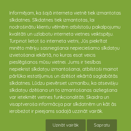
kandava.lv
Informējam, ka šajā interneta vietnē tiek izmantotas
sīkdatnes. Sīkdatnes tiek izmantotas, lai
nodrošinātu klientu vēlmēm atbilstošu pakalpojumu
kvalitāti un uzlabotu interneta vietnes veiktspēju.
Turpinot lietot šo interneta vietni, Jūs piekrītat
minēto mērķu sasniegšanai nepieciešamo sīkdatņu
izvietošanai iekārtā, no kuras esat veicis
pieslēgšanos mūsu vietnei. Jums ir tiesības
Aktualitātes
nepiekrist sīkdatņu izmantošanai, atbilstoši mainot
pārlūka iestatījumus un dzēšot iekārtā saglabātās
sīkdatnes. Lūdzu pievērsiet uzmanību, ka atsevišķu
Noslēguma stadijā - projekta izstrāde
sīkdatņu dzēšana un to izmantošanas aizliegšana
Kandavas Kārļa Mīlenbaha vidusskolas
var ietekmēt vietnes funkcionalitāti. Skaidra un
pārbūves un energoefektivitātes
visaptveroša informācija par sīkdatnēm un kāt ās
paaugstināšanai!!!
ierobežot ir pieejams sadaļā uzzināt vairāk.
03.03.2025
Aizvadītā gada 2024. gada 19. februārī, Tukuma
Uzināt vairāk
Sapratu
novada pašvaldība noslēdza līgumu ar SIA “Baltex