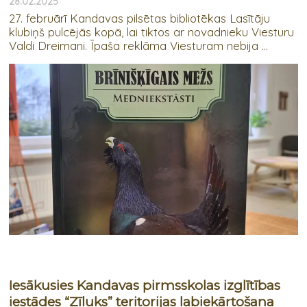
28.02.2025
27. februārī Kandavas pilsētas bibliotēkas Lasītāju
klubiņš pulcējās kopā, lai tiktos ar novadnieku Viesturu
Valdi Dreimani. Īpaša reklāma Viesturam nebija ...
Iesākusies Kandavas pirmsskolas izglītības
iestādes “Zīļuks” teritorijas labiekārtošana