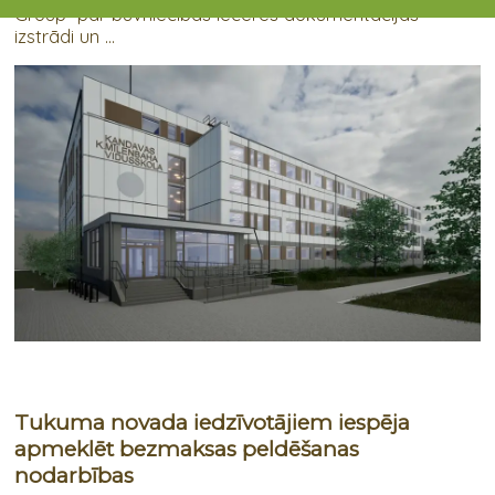
Group” par būvniecības ieceres dokumentācijas
izstrādi un ...
Tukuma novada iedzīvotājiem iespēja
apmeklēt bezmaksas peldēšanas
nodarbības