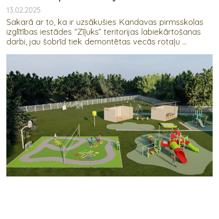
13.02.2025
Sakarā ar to, ka ir uzsākušies Kandavas pirmsskolas
izglītības iestādes “Zīļuks” teritorijas labiekārtošanas
darbi, jau šobrīd tiek demontētas vecās rotaļu ...