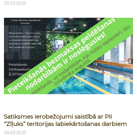
05.03.2025
Satiksmes ierobežojumi saistībā ar PII
“Zīļuks” teritorijas labiekārtošanas darbiem
06.03.2025