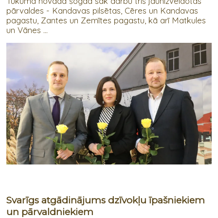
Tukuma novadā šogad sāk darbu trīs jaunizveidotās
pārvaldes - Kandavas pilsētas, Cēres un Kandavas
pagastu, Zantes un Zemītes pagastu, kā arī Matkules
un Vānes ...
Svarīgs atgādinājums dzīvokļu īpašniekiem
un pārvaldniekiem