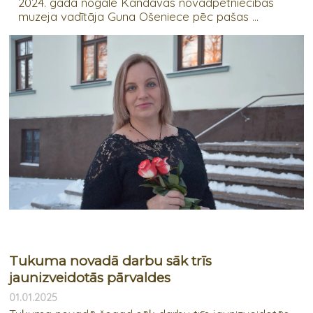
2024. gada nogalē Kandavas novadpētniecības
muzeja vadītāja Guna Ošeniece pēc pašas ...
Tukuma novadā darbu sāk trīs
jaunizveidotās pārvaldes
01.01.2025