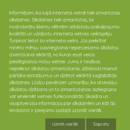
kandava.lv
Informējam, ka šajā interneta vietnē tiek izmantotas
sīkdatnes. Sīkdatnes tiek izmantotas, lai
nodrošinātu klientu vēlmēm atbilstošu pakalpojumu
kvalitāti un uzlabotu interneta vietnes veiktspēju.
Turpinot lietot šo interneta vietni, Jūs piekrītat
minēto mērķu sasniegšanai nepieciešamo sīkdatņu
izvietošanai iekārtā, no kuras esat veicis
pieslēgšanos mūsu vietnei. Jums ir tiesības
Aktualitātes
nepiekrist sīkdatņu izmantošanai, atbilstoši mainot
pārlūka iestatījumus un dzēšot iekārtā saglabātās
sīkdatnes. Lūdzu pievērsiet uzmanību, ka atsevišķu
Informācija iedzīvotājiem par satiksmes
sīkdatņu dzēšana un to izmantošanas aizliegšana
ierobežojumiem Kandavā
var ietekmēt vietnes funkcionalitāti. Skaidra un
06.01.2025
visaptveroša informācija par sīkdatnēm un kāt ās
3. janvārī Kandavā, Skolas ielā, notika ūdensvada
ierobežot ir pieejams sadaļā uzzināt vairāk.
plīsums, ūdensvada plīsuma vieta tika atrasta un 4.
janvāra vakarā veiksmīgi salabota. Lai pilnībā
Uzināt vairāk
Sapratu
atjaunotu Skolas ...