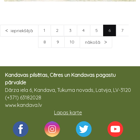
1
2
3
4
5
6
7
iepriekšējā
8
9
10
nākošā
Kandavas pilsētas, Cēres un Kandavas pagastu
pārvalde
Dārza iela 6, Kandava, Tukuma novads, Latvija, LV-3120
(+371) 63182028
www.kandava.lv
Lapas karte