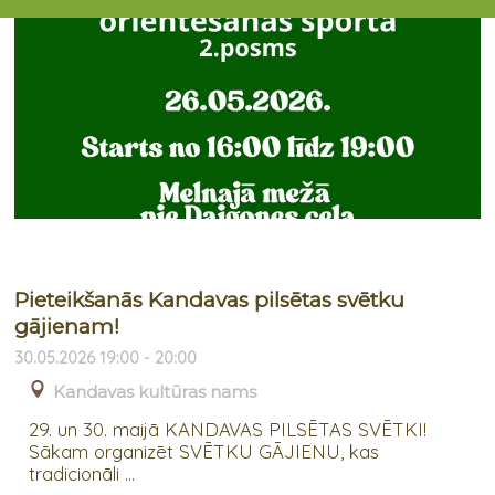
Pieteikšanās Kandavas pilsētas svētku
gājienam!
30.05.2026 19:00 - 20:00
Kandavas kultūras nams
29. un 30. maijā KANDAVAS PILSĒTAS SVĒTKI!
Sākam organizēt SVĒTKU GĀJIENU, kas
tradicionāli ...