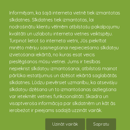
kandava.lv
Informējam, ka šajā interneta vietnē tiek izmantotas
sīkdatnes. Sīkdatnes tiek izmantotas, lai
nodrošinātu klientu vēlmēm atbilstošu pakalpojumu
kvalitāti un uzlabotu interneta vietnes veiktspēju.
Turpinot lietot šo interneta vietni, Jūs piekrītat
minēto mērķu sasniegšanai nepieciešamo sīkdatņu
izvietošanai iekārtā, no kuras esat veicis
pieslēgšanos mūsu vietnei. Jums ir tiesības
Aktualitātes
nepiekrist sīkdatņu izmantošanai, atbilstoši mainot
pārlūka iestatījumus un dzēšot iekārtā saglabātās
sīkdatnes. Lūdzu pievērsiet uzmanību, ka atsevišķu
Kandavas treniņseriāls orientēšanās sportā
sīkdatņu dzēšana un to izmantošanas aizliegšana
2.posms
var ietekmēt vietnes funkcionalitāti. Skaidra un
26.05.2026 16:00 - 19:00
visaptveroša informācija par sīkdatnēm un kāt ās
ierobežot ir pieejams sadaļā uzzināt vairāk.
Uzināt vairāk
Sapratu