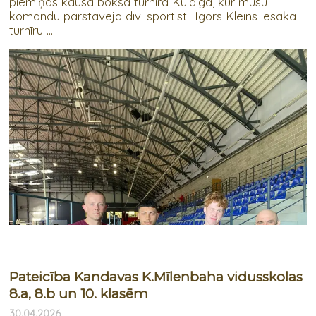
piemiņas kausa boksa turnīrā Kuldīgā, kur mūsu
komandu pārstāvēja divi sportisti. Igors Kleins iesāka
turnīru ...
Pateicība Kandavas K.Mīlenbaha vidusskolas
8.a, 8.b un 10. klasēm
30.04.2026