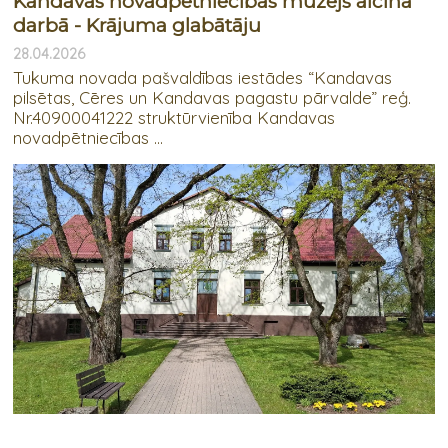
Kandavas novadpētniecības muzejs aicina
darbā - Krājuma glabātāju
28.04.2026
Tukuma novada pašvaldības iestādes “Kandavas
pilsētas, Cēres un Kandavas pagastu pārvalde” reģ.
Nr.40900041222 struktūrvienība Kandavas
novadpētniecības ...