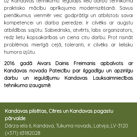
uz Kandavas tehnikumu. Ieguldījis lielu darbu tehnikuma
praktisko mācību aprīkojuma modernizēšanā. Savus
pienākumus vienmēr veic godprātīgi un atbilstoši savai
kompetencei un darba pieredzei. Ir cilvēks ar augstu
atbildības sajūtu. Sabiedrisks, atvērts, labs organizators,
redz lietu kopsakarības un ciena citu darbu. Prot risināt
problēmas mierīgā ceļā, toleranti, ir cilvēks ar lielisku
humora izjūtu.
2016. gadā Aivars Dainis Freimanis apbalvots ar
Kandavas novada Pateicību par ilggadīgu un apzinīgu
darbu un ieguldījumu Kandavas Lauksaimniecības
tehnikuma izaugsmē
.
Kandavas pilsētas, Cēres un Kandavas pagastu
pārvalde
Dārza iela 6, Kandava, Tukuma novads, Latvija, LV-3120
(+371) 63182028