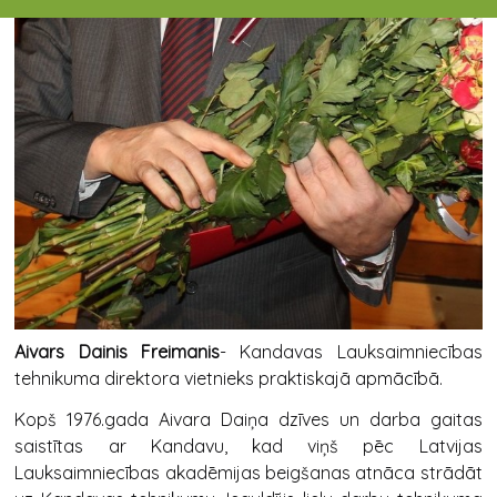
Aivars Dainis Freimanis
- Kandavas Lauksaimniecības
tehnikuma direktora vietnieks praktiskajā apmācībā.
Kopš 1976.gada Aivara Daiņa dzīves un darba gaitas
saistītas ar Kandavu, kad viņš pēc Latvijas
Lauksaimniecības akadēmijas beigšanas atnāca strādāt