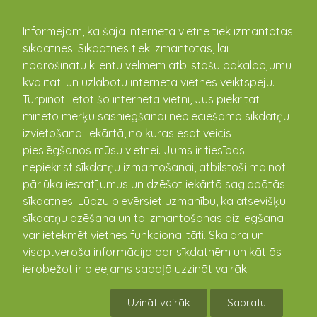
kandava.lv
Informējam, ka šajā interneta vietnē tiek izmantotas
sīkdatnes. Sīkdatnes tiek izmantotas, lai
Aivars Dainis Freimanis
nodrošinātu klientu vēlmēm atbilstošu pakalpojumu
kvalitāti un uzlabotu interneta vietnes veiktspēju.
Turpinot lietot šo interneta vietni, Jūs piekrītat
minēto mērķu sasniegšanai nepieciešamo sīkdatņu
izvietošanai iekārtā, no kuras esat veicis
pieslēgšanos mūsu vietnei. Jums ir tiesības
nepiekrist sīkdatņu izmantošanai, atbilstoši mainot
pārlūka iestatījumus un dzēšot iekārtā saglabātās
sīkdatnes. Lūdzu pievērsiet uzmanību, ka atsevišķu
sīkdatņu dzēšana un to izmantošanas aizliegšana
var ietekmēt vietnes funkcionalitāti. Skaidra un
visaptveroša informācija par sīkdatnēm un kāt ās
ierobežot ir pieejams sadaļā uzzināt vairāk.
Uzināt vairāk
Sapratu