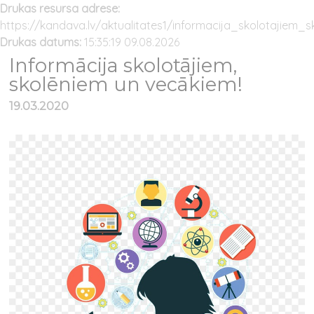
Drukas resursa adrese:
https://kandava.lv/aktualitates1/informacija_skolotajiem
Drukas datums:
15:35:19 09.08.2026
Informācija skolotājiem,
skolēniem un vecākiem!
19.03.2020