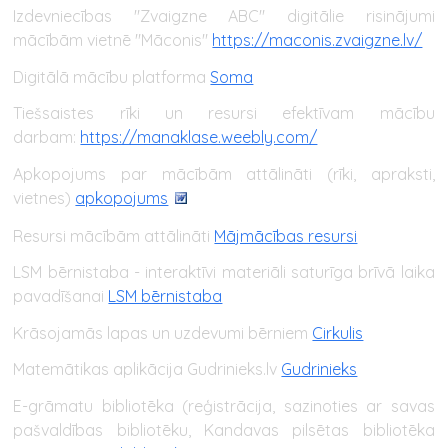
Izdevniecības "Zvaigzne ABC" digitālie risinājumi
mācībām vietnē "Māconis"
https://maconis.zvaigzne.lv/
Digitālā mācību platforma
Soma
Tiešsaistes rīki un resursi efektīvam mācību
darbam:
https://manaklase.weebly.com/
Apkopojums par mācībām attālināti (rīki, apraksti,
vietnes)
apkopojums
Resursi mācībām attālināti
Mājmācības resursi
LSM bērnistaba - interaktīvi materiāli saturīga brīvā laika
pavadīšanai
LSM bērnistaba
Krāsojamās lapas un uzdevumi bērniem
Cirkulis
Matemātikas aplikācija Gudrinieks.lv
Gudrinieks
E-grāmatu bibliotēka (reģistrācija, sazinoties ar savas
pašvaldības bibliotēku, Kandavas pilsētas bibliotēka