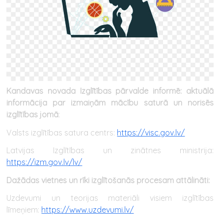
Kandavas novada Izglītības pārvalde informē: a
ktuālā
informācija par izmaiņām mācību saturā un norisēs
izglītības jomā
:
Valsts izglītības satura centrs:
https://visc.gov.lv/
Latvijas Izglītības un zinātnes ministrija:
https://izm.gov.lv/lv/
Dažādas vietnes un rīki izglītošanās procesam attālināti:
Uzdevumi un teorijas materiāli visiem izglītības
līmeņiem:
https://www.uzdevumi.lv/