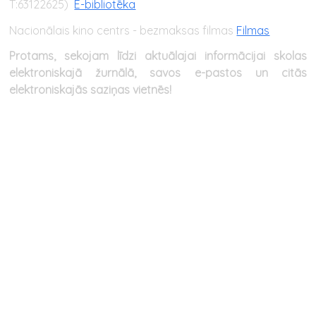
T:63122625)
E-bibliotēka
Nacionālais kino centrs - bezmaksas filmas
Filmas
Protams, sekojam līdzi aktuālajai informācijai skolas
elektroniskajā žurnālā, savos e-pastos un citās
elektroniskajās saziņas vietnēs!