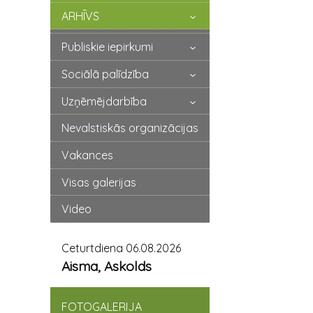
ARHĪVS
Publiskie iepirkumi
Sociālā palīdzība
Uzņēmējdarbība
Nevalstiskās organizācijas
Vakances
Visas galerijas
Video
Ceturtdiena 06.08.2026
Aisma, Askolds
FOTOGALERIJA