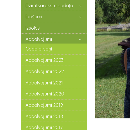
Dzimtsarakstu nodaļa
Īpašumi
Izsoles
Apbalvojumi
Goda pilsoņi
Apbalvojumi 2023
Apbalvojumi 2022
Apbalvojumi 2021
Apbalvojumi 2020
Apbalvojumi 2019
Apbalvojumi 2018
Apbalvojumi 2017