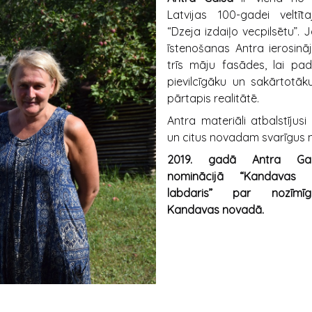
Latvijas 100-gadei veltī
“Dzeja izdaiļo vecpilsētu”.
īstenošanas Antra ierosinā
trīs māju fasādes, lai pad
pievilcīgāku un sakārtotāku
pārtapis realitātē.
Antra materiāli atbalstījus
un citus novadam svarīg
2019. gadā Antra Gai
nominācijā “Kandavas
labdaris” par nozīmīg
Kandavas novadā.