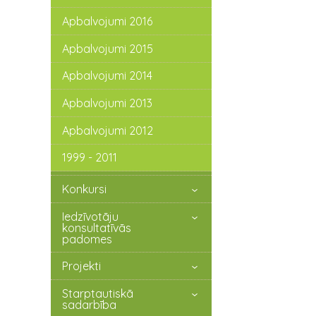
Apbalvojumi 2016
Apbalvojumi 2015
Apbalvojumi 2014
Apbalvojumi 2013
Apbalvojumi 2012
1999 - 2011
Konkursi
Iedzīvotāju
konsultatīvās
padomes
Projekti
Starptautiskā
sadarbība