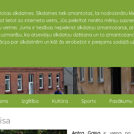
totas sīkdatnes. Sīkdatnes tiek izmantotas, lai nodrošinātu k
not lietot šo interneta vietni, Jūs piekrītat minēto mērķu sas
 vietnei. Jums ir tiesības nepiekrist sīkdatņu izmantošanai, a
t uzmanību, ka atsevišķu sīkdatņu dzēšana un to izmantošana
ācija par sīkdatnēm un kāt ās ierobežot ir pieejams sadaļā uz
isms
Izglītība
Kultūra
Sports
Pasākumu 
isa
Antra Gaisa
ir viena no 