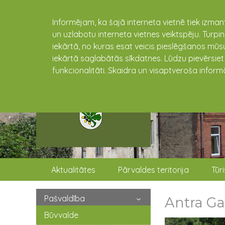
Informējam, ka šajā interneta vietnē tiek izman
un uzlabotu interneta vietnes veiktspēju. Turpi
iekārtā, no kuras esat veicis pieslēgšanos mūsu
iekārtā saglabātās sīkdatnes. Lūdzu pievērsie
funkcionalitāti. Skaidra un visaptveroša inform
Aktualitātes
Pārvaldes teritorija
Tūr
Pašvaldība
Antra Ga
Būvvalde