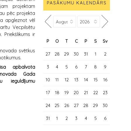
PASĀKUMU KALENDĀRS
tajam projektam
 Jau pēc projekta
ja apgleznot vēl
arītu Vecpilsētu
. Priekšlikums ir
P
O
T
C
P
S
Sv
i novada svētkus
27
28
29
30
31
1
2
us notikumus.
3
4
5
6
7
8
9
sa apbalvota
 novada Gada
10
11
12
13
14
15
16
u ieguldījumu
17
18
19
20
21
22
23
24
25
26
27
28
29
30
31
1
2
3
4
5
6