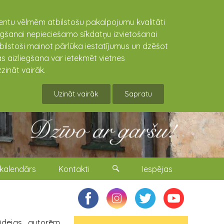
lientu vēlmēm atbilstošu pakalpojumu kvalitāti
niegšanai nepieciešamo sīkdatņu izvietošanai
tbilstoši mainot pārlūka iestatījumus un dzēšot
s aizliegšana var ietekmēt vietnes
zināt vairāk.
Uzināt vairāk
Sapratu
kalendārs
Kontakti
Iespējas
idejas autorēm