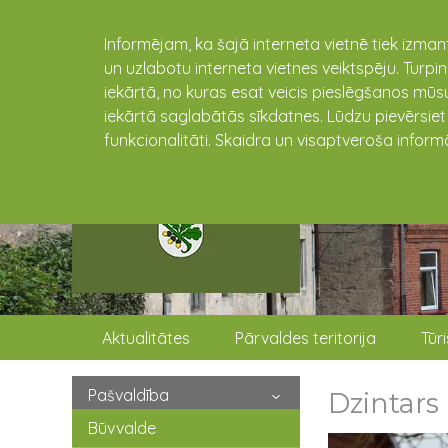
Informējam, ka šajā interneta vietnē tiek izman
un uzlabotu interneta vietnes veiktspēju. Turpi
iekārtā, no kuras esat veicis pieslēgšanos mūsu
iekārtā saglabātās sīkdatnes. Lūdzu pievērsie
funkcionalitāti. Skaidra un visaptveroša inform
Aktualitātes
Pārvaldes teritorija
Tūr
Pašvaldība
Dzintars
Būvvalde