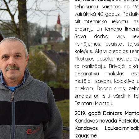
tehnikumu saistītas no 19
vairāk kā 40 gadus. Pašlaik
siltumtehnisko iekārtu inž
prasmju un iemaņu līmenis 
Savā darbā viņš ievi
risinājumus, iesaistot taj
kolēģus. Aktīvi piedalās te
rīkotajos pasākumos, palīd
to realizāciju. Brīvajā lai
dekoratīvu mākslas izs
metāla savam, kolektīva un
priekam. Dāsna sirds, zelta
smaids un silti vārdi ir t
Dzintaru Mantaju.
2019. gadā Dzintars Mant
Kandavas novada Pateicību 
Kandavas Lauksaimniecī
izaugsmē.