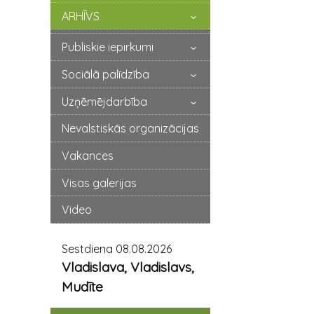
ARHĪVS
Publiskie iepirkumi
Sociālā palīdzība
Uzņēmējdarbība
Nevalstiskās organizācijas
Vakances
Visas galerijas
Video
Sestdiena 08.08.2026
Vladislava, Vladislavs,
Mudīte