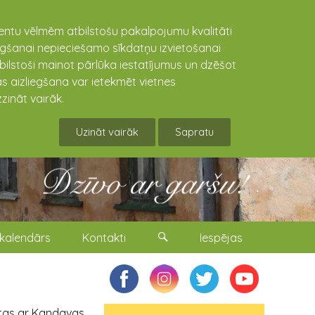
lientu vēlmēm atbilstošu pakalpojumu kvalitāti
niegšanai nepieciešamo sīkdatņu izvietošanai
tbilstoši mainot pārlūka iestatījumus un dzēšot
s aizliegšana var ietekmēt vietnes
zināt vairāk.
Uzināt vairāk
Sapratu
kalendārs
Kontakti
Iespējas
tas ar Kandavas