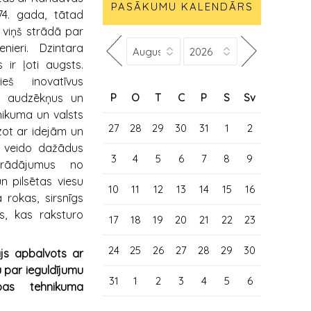
PASĀKUMU KALENDĀRS
74. gada, tātad
 viņš strādā par
enieri. Dzintara
ir ļoti augsts.
eš inovatīvus
P
O
T
C
P
S
Sv
os audzēkņus un
hnikuma un valsts
27
28
29
30
31
1
2
zot ar idejām un
kā veido dažādus
3
4
5
6
7
8
9
trādājumus no
 pilsētas viesu
10
11
12
13
14
15
16
 rokas, sirsnīgs
as, kas raksturo
17
18
19
20
21
22
23
24
25
26
27
28
29
30
ajs apbalvots
ar
par ieguldījumu
31
1
2
3
4
5
6
bas tehnikuma