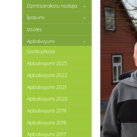
Dzimtsarakstu nodaļa
Īpašumi
Izsoles
Apbalvojumi
Goda pilsoņi
Apbalvojumi 2023
Apbalvojumi 2022
Apbalvojumi 2021
Apbalvojumi 2020
Apbalvojumi 2019
Apbalvojumi 2018
Apbalvojumi 2017