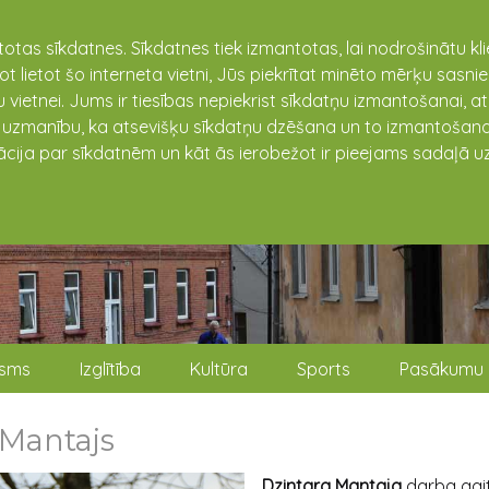
totas sīkdatnes. Sīkdatnes tiek izmantotas, lai nodrošinātu k
not lietot šo interneta vietni, Jūs piekrītat minēto mērķu sas
 vietnei. Jums ir tiesības nepiekrist sīkdatņu izmantošanai, a
t uzmanību, ka atsevišķu sīkdatņu dzēšana un to izmantošana
ācija par sīkdatnēm un kāt ās ierobežot ir pieejams sadaļā uz
isms
Izglītība
Kultūra
Sports
Pasākumu 
 Mantajs
Dzintara Mantaja
darba gai