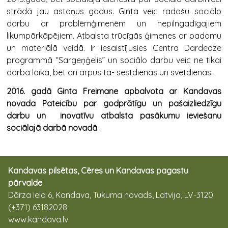
strādā jau astoņus gadus. Ginta veic radošu sociālo
darbu ar problēmģimenēm un nepilngadīgajiem
likumpārkāpējiem. Atbalsta trūcīgās ģimenes ar padomu
un materiālā veidā. Ir iesaistījusies Centra Dardedze
programmā “Sargeņģelis” un sociālo darbu veic ne tikai
darba laikā, bet arī ārpus tā- sestdienās un svētdienās.
2016. gadā Ginta Freimane apbalvota ar Kandavas
novada Pateicību par godprātīgu un pašaizliedzīgu
darbu un inovatīvu atbalsta pasākumu ieviešanu
sociālajā darbā novadā
.
Kandavas pilsētas, Cēres un Kandavas pagastu
pārvalde
Dārza iela 6, Kandava, Tukuma novads, Latvija, LV-3120
(+371) 63182028
www.kandava.lv