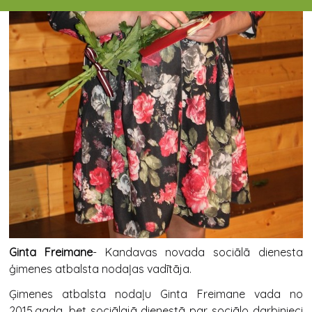
Ginta Freimane
- Kandavas novada sociālā dienesta
ģimenes atbalsta nodaļas vadītāja.
Ģimenes atbalsta nodaļu Ginta Freimane vada no
2015.gada, bet sociālajā dienestā par sociālo darbinieci