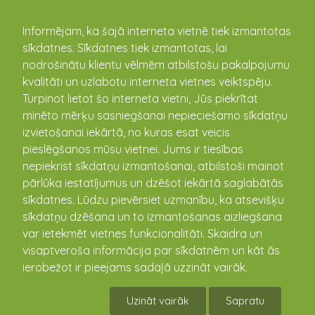
kandava.lv
Informējam, ka šajā interneta vietnē tiek izmantotas
sīkdatnes. Sīkdatnes tiek izmantotas, lai
Ginta Freimane
nodrošinātu klientu vēlmēm atbilstošu pakalpojumu
kvalitāti un uzlabotu interneta vietnes veiktspēju.
Turpinot lietot šo interneta vietni, Jūs piekrītat
minēto mērķu sasniegšanai nepieciešamo sīkdatņu
izvietošanai iekārtā, no kuras esat veicis
pieslēgšanos mūsu vietnei. Jums ir tiesības
nepiekrist sīkdatņu izmantošanai, atbilstoši mainot
pārlūka iestatījumus un dzēšot iekārtā saglabātās
sīkdatnes. Lūdzu pievērsiet uzmanību, ka atsevišķu
sīkdatņu dzēšana un to izmantošanas aizliegšana
var ietekmēt vietnes funkcionalitāti. Skaidra un
visaptveroša informācija par sīkdatnēm un kāt ās
ierobežot ir pieejams sadaļā uzzināt vairāk.
Uzināt vairāk
Sapratu