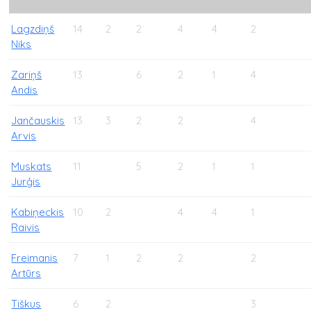
Lagzdiņš
14
2
2
4
4
2
Niks
Zariņš
13
6
2
1
4
Andis
Jančauskis
13
3
2
2
4
Arvis
Muskats
11
5
2
1
1
Jurģis
Kabiņeckis
10
2
4
4
1
Raivis
Freimanis
7
1
2
2
2
Artūrs
Tiškus
6
2
3