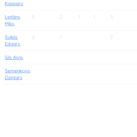
Kaspars
Leitāns
5
2
1
1
3
Miks
Sviklis
2
1
2
Edgars
Sils Aivis
Semenkovs
Dzintars