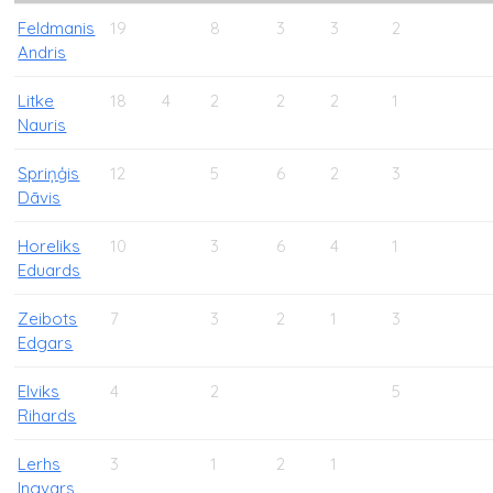
Feldmanis
19
8
3
3
2
Andris
Litke
18
4
2
2
2
1
Nauris
Spriņģis
12
5
6
2
3
Dāvis
Horeliks
10
3
6
4
1
Eduards
Zeibots
7
3
2
1
3
Edgars
Elviks
4
2
5
Rihards
Lerhs
3
1
2
1
Ingvars