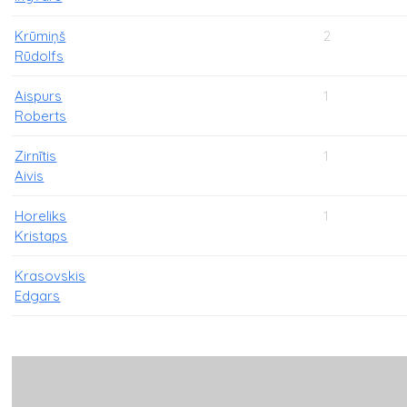
Krūmiņš
2
Rūdolfs
Aispurs
1
Roberts
Zirnītis
1
Aivis
Horeliks
1
Kristaps
Krasovskis
Edgars
Punkti
Trīnīši
Pustālie
Sodiņi
Sodiņi
Piezimes
Te
Pāvilostas
mesti
iemesti
pi
novads