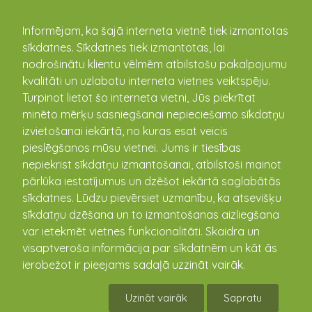
kandava.lv
Informējam, ka šajā interneta vietnē tiek izmantotas
sīkdatnes. Sīkdatnes tiek izmantotas, lai
nodrošinātu klientu vēlmēm atbilstošu pakalpojumu
kvalitāti un uzlabotu interneta vietnes veiktspēju.
Turpinot lietot šo interneta vietni, Jūs piekrītat
minēto mērķu sasniegšanai nepieciešamo sīkdatņu
izvietošanai iekārtā, no kuras esat veicis
pieslēgšanos mūsu vietnei. Jums ir tiesības
nepiekrist sīkdatņu izmantošanai, atbilstoši mainot
pārlūka iestatījumus un dzēšot iekārtā saglabātās
sīkdatnes. Lūdzu pievērsiet uzmanību, ka atsevišķu
sīkdatņu dzēšana un to izmantošanas aizliegšana
Kandavas pilsētas bibliotēka
var ietekmēt vietnes funkcionalitāti. Skaidra un
visaptveroša informācija par sīkdatnēm un kāt ās
Lielā iela 11, Kandava, Tukuma novads, Latvija, LV-3120
ierobežot ir pieejams sadaļā uzzināt vairāk.
(+371) 63122625
kandbibl@inbox.lv
Uzināt vairāk
Sapratu