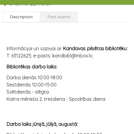
57.034161 22.778959
Description
Past events
Informācijai un saziņai ar
Kandavas pilsētas bibliotēku:
T: 63122625; e-pasts: kandbibl@inbox.lv;
Bibliotēkas darba laiks:
Darba dienās 10:00-18:00
Sestdienās 10:00-15:00
Svētdienās - slēgta
Katra mēneša 2. trešdiena - Spodrības diena
Darba laiks jūnijā, jūlijā, augustā: