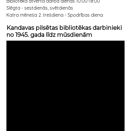
Bibliotēka atvērta darba dienās 10:00-18:00
Slēgta - sestdienās, svētdienās
Katra mēneša 2. trešdiena - Spodrības diena
Kandavas pilsētas bibliotēkas darbinieki
no 1945. gada līdz mūsdienām