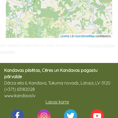
Leaflet
| ©
OpenStreetMap
contributors
Dati sagatavoti sadarbībā ar uzziņu portālu www.viss.lv
Kandavas pilsētas
bibliotēka
Kandavas pilsētas, Cēres un Kandavas pagastu
pārvalde
Dārza iela 6, Kandava, Tukuma novads, Latvija, LV-3120
(+371) 63182028
www.kandava.lv
Lapas karte