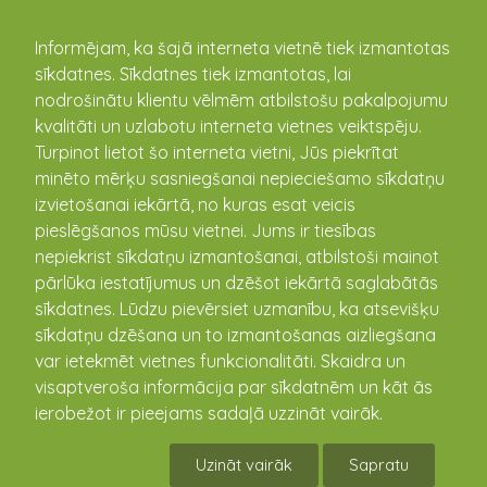
kandava.lv
Informējam, ka šajā interneta vietnē tiek izmantotas
sīkdatnes. Sīkdatnes tiek izmantotas, lai
nodrošinātu klientu vēlmēm atbilstošu pakalpojumu
kvalitāti un uzlabotu interneta vietnes veiktspēju.
Turpinot lietot šo interneta vietni, Jūs piekrītat
Kandavas pilsētas, Cēres un Kandavas pagastu
minēto mērķu sasniegšanai nepieciešamo sīkdatņu
pārvalde
izvietošanai iekārtā, no kuras esat veicis
Dārza iela 6, Kandava, Tukuma novads, Latvija, LV-3120
pieslēgšanos mūsu vietnei. Jums ir tiesības
(+371) 63182028
nepiekrist sīkdatņu izmantošanai, atbilstoši mainot
www.kandava.lv
pārlūka iestatījumus un dzēšot iekārtā saglabātās
Lapas karte
sīkdatnes. Lūdzu pievērsiet uzmanību, ka atsevišķu
sīkdatņu dzēšana un to izmantošanas aizliegšana
var ietekmēt vietnes funkcionalitāti. Skaidra un
visaptveroša informācija par sīkdatnēm un kāt ās
ierobežot ir pieejams sadaļā uzzināt vairāk.
spēcināts ar
viss.lv
Uzināt vairāk
Sapratu