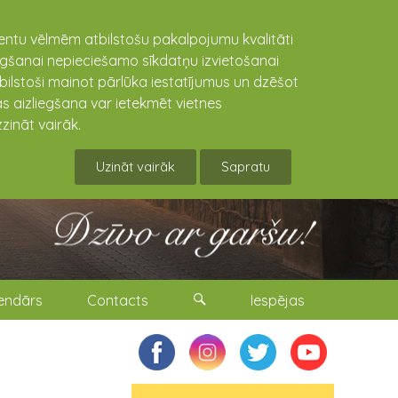
lientu vēlmēm atbilstošu pakalpojumu kvalitāti
niegšanai nepieciešamo sīkdatņu izvietošanai
tbilstoši mainot pārlūka iestatījumus un dzēšot
s aizliegšana var ietekmēt vietnes
zināt vairāk.
Uzināt vairāk
Sapratu
endārs
Contacts
Iespējas