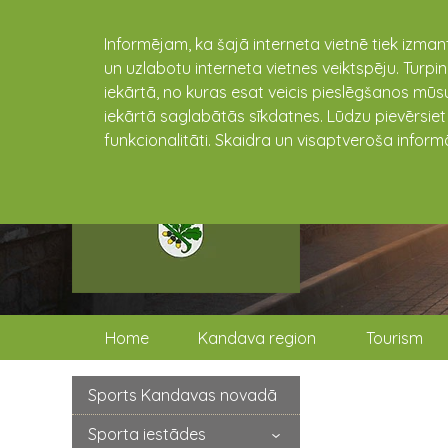
Informējam, ka šajā interneta vietnē tiek izman
un uzlabotu interneta vietnes veiktspēju. Turpi
iekārtā, no kuras esat veicis pieslēgšanos mūsu
iekārtā saglabātās sīkdatnes. Lūdzu pievērsie
funkcionalitāti. Skaidra un visaptveroša inform
Home
Kandava region
Tourism
Sports Kandavas novadā
Sporta iestādes