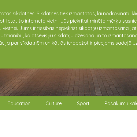
totas sīkdatnes. Sīkdatnes tiek izmantotas, lai nodrošinātu k
not lietot šo interneta vietni, Jūs piekrītat minēto mērķu sas
 vietnei. Jums ir tiesības nepiekrist sīkdatņu izmantošanai, a
t uzmanību, ka atsevišķu sīkdatņu dzēšana un to izmantošana
ācija par sīkdatnēm un kāt ās ierobežot ir pieejams sadaļā uz
Education
Culture
Sport
Pasākumu kal