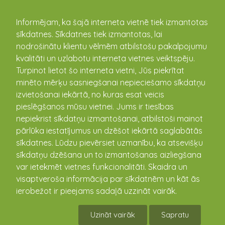
kandava.lv
Informējam, ka šajā interneta vietnē tiek izmantotas
sīkdatnes. Sīkdatnes tiek izmantotas, lai
nodrošinātu klientu vēlmēm atbilstošu pakalpojumu
kvalitāti un uzlabotu interneta vietnes veiktspēju.
Turpinot lietot šo interneta vietni, Jūs piekrītat
Kandavas pilsētas, Cēres un Kandavas pagastu
minēto mērķu sasniegšanai nepieciešamo sīkdatņu
pārvalde
izvietošanai iekārtā, no kuras esat veicis
Dārza iela 6, Kandava, Tukuma novads, Latvija, LV-3120
pieslēgšanos mūsu vietnei. Jums ir tiesības
(+371) 63182028
nepiekrist sīkdatņu izmantošanai, atbilstoši mainot
www.kandava.lv
pārlūka iestatījumus un dzēšot iekārtā saglabātās
Lapas karte
sīkdatnes. Lūdzu pievērsiet uzmanību, ka atsevišķu
sīkdatņu dzēšana un to izmantošanas aizliegšana
var ietekmēt vietnes funkcionalitāti. Skaidra un
visaptveroša informācija par sīkdatnēm un kāt ās
ierobežot ir pieejams sadaļā uzzināt vairāk.
spēcināts ar
viss.lv
Uzināt vairāk
Sapratu