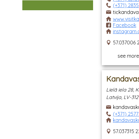
(+371) 283
tickandava
www.visitk
Facebook
instagram.
57.037006 
see more
Kandavas
Lielā iela 28
Latvija, LV-31
kandavask
(+371) 2577
kandavasku
57.037315 2