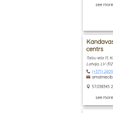
see more
Kandavas
centrs
Talsu iela 11
Latvija, LV-31
(+371) 260
amatniecib
57.038345 
see more