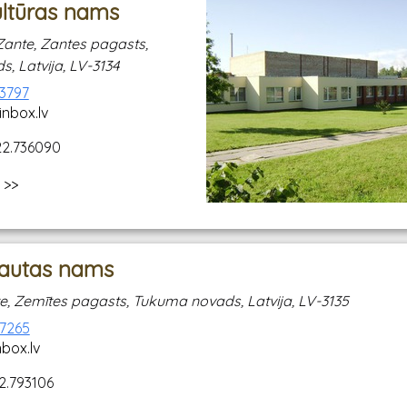
ultūras nams
 Zante, Zantes pagasts,
, Latvija, LV-3134
53797
nbox.lv
22.736090
 >>
tautas nams
e, Zemītes pagasts, Tukuma novads, Latvija, LV-3135
27265
box.lv
2.793106