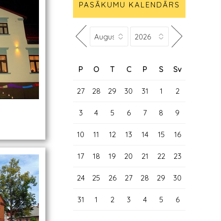
PASĀKUMU KALENDĀRS
P
O
T
C
P
S
Sv
27
28
29
30
31
1
2
3
4
5
6
7
8
9
10
11
12
13
14
15
16
17
18
19
20
21
22
23
24
25
26
27
28
29
30
31
1
2
3
4
5
6