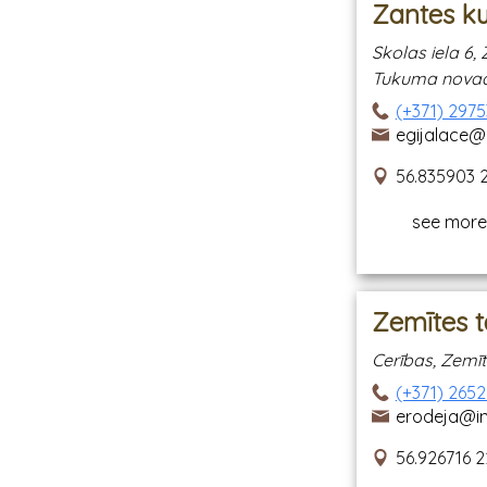
Zantes k
Skolas iela 6,
Tukuma novads
(+371) 297
egijalace@i
56.835903 
see more
Zemītes 
Cerības, Zemīt
(+371) 265
erodeja@in
56.926716 2