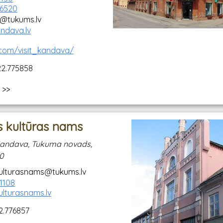
56520
@tukums.lv
andava.lv
com/visit_kandava/
22.775858
 >>
 kultūras nams
, Kandava, Tukuma novads,
20
ulturasnams@tukums.lv
1108
lturasnams.lv
2.776857