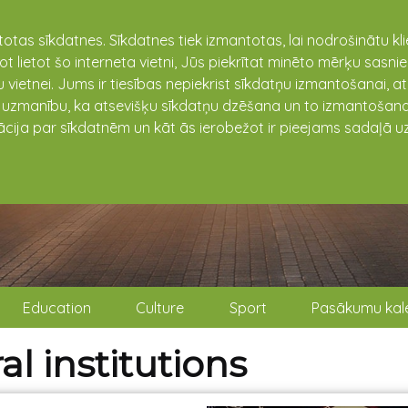
totas sīkdatnes. Sīkdatnes tiek izmantotas, lai nodrošinātu k
not lietot šo interneta vietni, Jūs piekrītat minēto mērķu sas
 vietnei. Jums ir tiesības nepiekrist sīkdatņu izmantošanai, a
t uzmanību, ka atsevišķu sīkdatņu dzēšana un to izmantošana
ācija par sīkdatnēm un kāt ās ierobežot ir pieejams sadaļā uz
Education
Culture
Sport
Pasākumu kal
al institutions