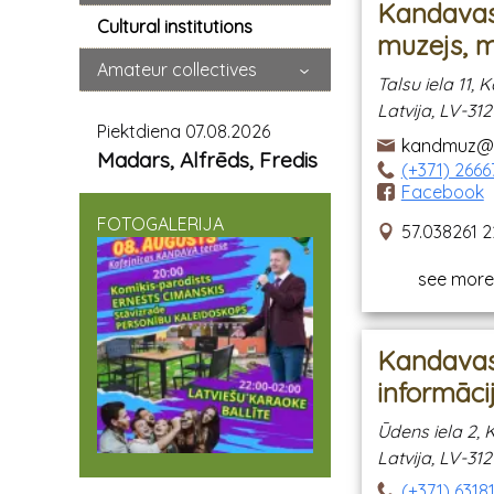
Kandavas
Cultural institutions
muzejs, 
Amateur collectives
Talsu iela 11
Latvija, LV-31
Piektdiena 07.08.2026
kandmuz@i
Madars, Alfrēds, Fredis
(+371) 2666
Facebook
FOTOGALERIJA
57.038261 2
see more
Kandavas
informāci
Ūdens iela 2,
Latvija, LV-31
(+371) 6318