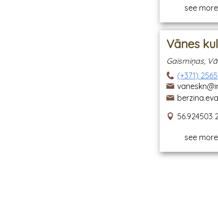
see more
Vānes ku
Gaismiņas, Vā
(+371) 256
vaneskn@in
berzina.e
56.924503 
see more