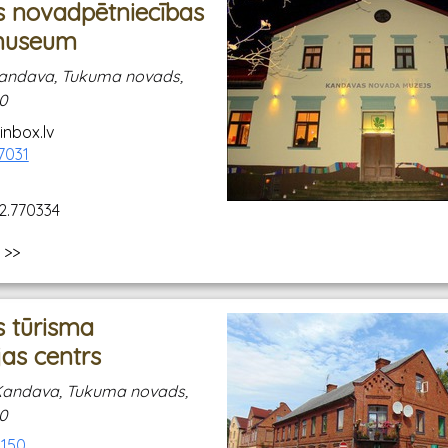
 novadpētniecības
museum
, Kandava, Tukuma novads,
20
nbox.lv
7031
2.770334
 >>
 tūrisma
jas centrs
 Kandava, Tukuma novads,
20
1150