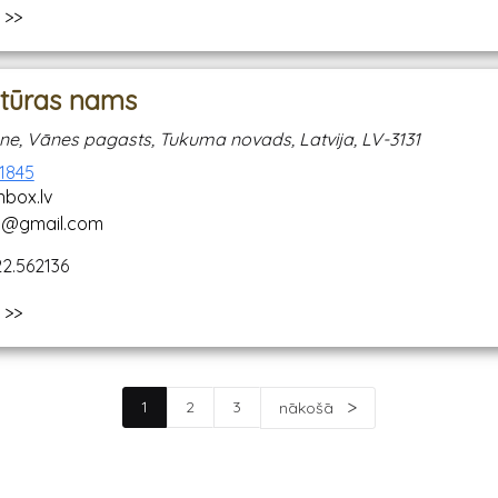
 >>
ltūras nams
ne, Vānes pagasts, Tukuma novads, Latvija, LV-3131
51845
box.lv
va@gmail.com
22.562136
 >>
1
2
3
nākošā