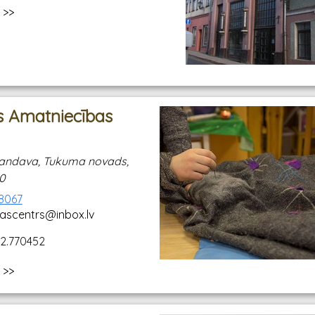
 >>
 Amatniecības
, Kandava, Tukuma novads,
20
18067
ascentrs@inbox.lv
22.770452
 >>