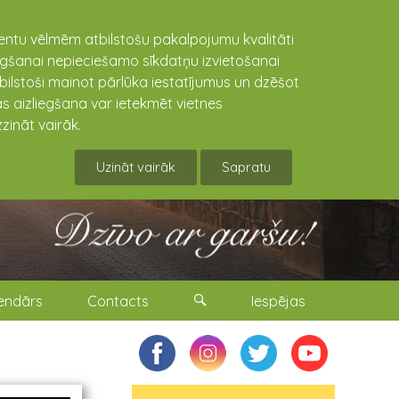
lientu vēlmēm atbilstošu pakalpojumu kvalitāti
niegšanai nepieciešamo sīkdatņu izvietošanai
tbilstoši mainot pārlūka iestatījumus un dzēšot
s aizliegšana var ietekmēt vietnes
zināt vairāk.
Uzināt vairāk
Sapratu
endārs
Contacts
Iespējas