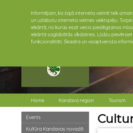
Informējam, ka šajā interneta vietnē tiek izman
un uzlabotu interneta vietnes veiktspēju. Turpi
iekārtā, no kuras esat veicis pieslēgšanos mūsu
iekārtā saglabātās sīkdatnes. Lūdzu pievērsie
funkcionalitāti. Skaidra un visaptveroša inform
Home
Kandava region
Tourism
Cultur
Events
Kultūra Kandavas novadā