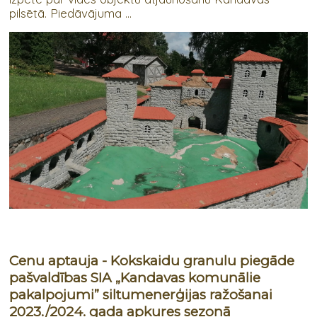
pilsētā. Piedāvājuma ...
Cenu aptauja - Kokskaidu granulu piegāde
pašvaldības SIA „Kandavas komunālie
pakalpojumi” siltumenerģijas ražošanai
2023./2024. gada apkures sezonā