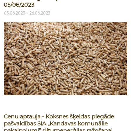
05/06/2023
05.06.2023 - 26.06.2023
Cenu aptauja - Koksnes šķeldas piegāde
pašvaldības SIA „Kandavas komunālie
pakalpojumi” siltumenerģijas ražošanai