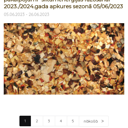
2023./2024.gada apkures sezonā 05/06/2023
05.06.2023 - 26.06.2023
1
2
3
4
5
nākošā