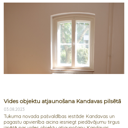
Vides objektu atjaunošana Kandavas pilsētā
03.08.2023
Tukuma novada pašvaldības iestāde Kandavas un
pagastu apvienība aicina iesniegt piedāvājumu tirgus
izpētē par vides objektu atjaunošanu Kandavas