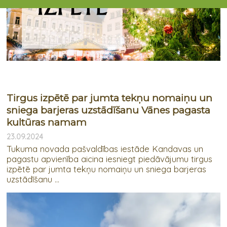
Tirgus izpētē par jumta tekņu nomaiņu un
sniega barjeras uzstādīšanu Vānes pagasta
kultūras namam
23.09.2024
Tukuma novada pašvaldības iestāde Kandavas un
pagastu apvienība aicina iesniegt piedāvājumu tirgus
izpētē par jumta tekņu nomaiņu un sniega barjeras
uzstādīšanu ...