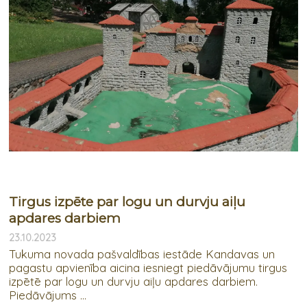
Tirgus izpēte par logu un durvju aiļu
apdares darbiem
23.10.2023
Tukuma novada pašvaldības iestāde Kandavas un
pagastu apvienība aicina iesniegt piedāvājumu tirgus
izpētē par logu un durvju aiļu apdares darbiem.
Piedāvājums ...