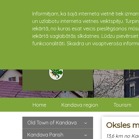
Informējam, ka šajā interneta vietnē tiek izman
un uzlabotu interneta vietnes veiktspēju. Turpi
iekārtā, no kuras esat veicis pieslēgšanos mūsu
iekārtā saglabātās sīkdatnes. Lūdzu pievērsie
funkcionalitāti. Skaidra un visaptveroša inform
Home
Kandava region
Tourism
Old Town of Kandava
Oksles m
Kandava Parish
13,6 km no Ka