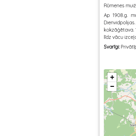
Rūmenes muižu
Ap 1908.g. mu
Dienvidpolijas
kokzāģētava. 
līdz vācu izceļ
Svarīgi:
Privāt
+
−