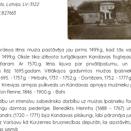
, Latvija, LV-3122
2.827663
ordeņa lēnis muiža pastāvēja jau pirms 1499.g., kad tās val
s. 1499.g. Oksle tika izlēņota turīgākajam Kandavas fogteja
laram. Ar 1570.g. lēnis kļuva par privātīpašumu, un 
a līdz 1695.gadam. Vēlākajos gadsimtos muižas īpašniek
95. - 1737.g. - Mirbahi, 1737. - 1752.g. - Dortēzeni, 1752. - 1777.g
. - Krievijas armijas pulkvedis un Kandavas apriņķa muižnieku 
fon Renne, 1846. - 1900.g. - Bahi.
otību un intensīvu sabiedrisko darbību uz muižas īpašnieku fo
ingu dzimtas piederīgie. Benedikts Heinrihs (1688 – 1767) u
andrs (1720 – 1771) bija Kandavas pilskungi, labi pārzināja ju
 uz Varšavu kā Kurzemes bruņniecības deputāti, lai aizstāvēt
as seimā.