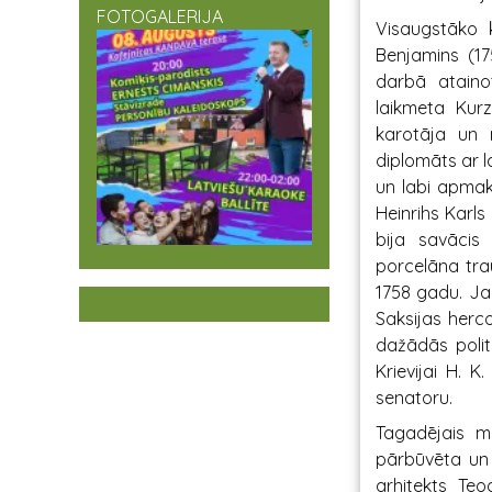
FOTOGALERIJA
Visaugstāko 
Benjamins (17
darbā ataino
laikmeta Kurz
karotāja un m
diplomāts ar 
un labi apmak
Heinrihs Karls
bija savācis
porcelāna tra
1758 gadu. Jau
Saksijas herc
dažādās polit
Krievijai H. K
senatoru.
Tagadējais m
pārbūvēta un 
arhitekts Teo