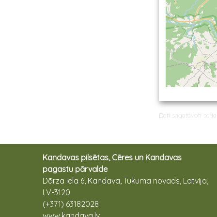
Dati sagatavoti sad
Kandavas pilsētas, Cēres un Kandavas
pagastu pārvalde
Dārza iela 6, Kandava, Tukuma novads, Latvija,
LV-3120
(+371) 63182028
www.kandava.lv