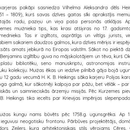
karjeras pakāpi sasniedza Vilhelma Aleksandra dēls Hein
51 – 1809), kurš savas dzīves gaitas sīki aprakstījis mem
tajās radu, paziņu un viņa paša personās atklājas A
emes muižnieka tips, kas krasi atšķiras no 17. gadsimta
ednieka. Tas ir izglītots, asprātīgs un viltīgs jurists, vi
labiem sakariem daudzos galmos, kura dzīves mērķis ir iespē
sāts amats jebkurā no Eiropas valstīm. Sākot no piektā dz
 Benjamins izglītību guva no mājskolotājiem un tēva, kurš O
 plašu bibliotēku, seno manuskriptu, astronomijas inst
uku kolekciju. Muižas ēkas un iedzīve pilnībā gāja bojā ug
 12 gadu vecumā H. K. B. Heikings sāka karjeru Polijas kara
oga galmā, kur sākotnēji kalpoja par pāžu, bet vēlāk – par
iskās un saimnieciskās ārzemju misijās. Pēc Kurzemes pie
. B. Heikings tika iecelts par Krievijas impērijas slepenpa
uižas kungu nams būvēts pēc 1758.g. ugunsgrēka. Ap 1
ieguvusi neogotisku frontonu. Pārbūves projektētājs, domā
dors Zeilers, kura arhitektoniskais stils vērojams Cēres,