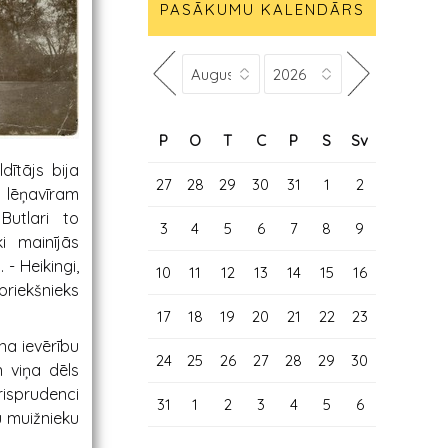
PASĀKUMU KALENDĀRS
P
O
T
C
P
S
Sv
dītājs bija
27
28
29
30
31
1
2
s lēņavīram
Butlari to
3
4
5
6
7
8
9
i mainījās
. - Heikingi,
10
11
12
13
14
15
16
priekšnieks
17
18
19
20
21
22
23
na ievērību
24
25
26
27
28
29
30
n viņa dēls
risprudenci
31
1
2
3
4
5
6
u muižnieku