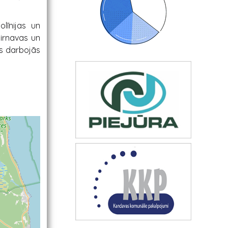
olīnijas un
zirnavas un
as darbojās