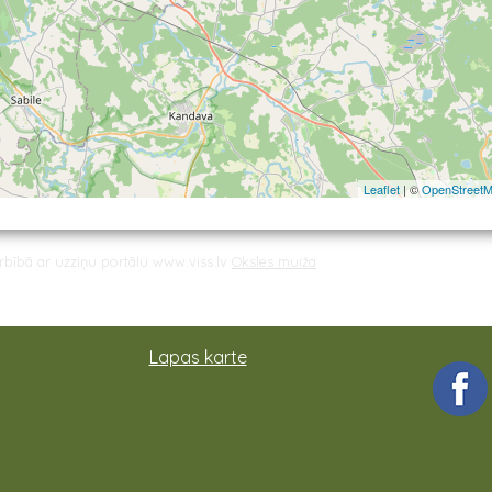
Leaflet
| ©
OpenStreet
arbībā ar uzziņu portālu www.viss.lv
Oksles muiža
Lapas karte