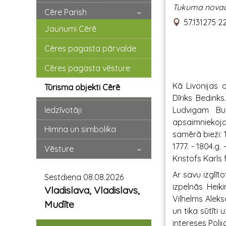
Tukuma novads
Cēre Parish
57.131275 2
Jaunumi Cērē
Cēres pagasta pārvalde
Cēres pagasta vēsture
Kā Livonijas 
Tūrisma objekti Cērē
Dīriks Bedink
Iedzīvotāji
Ludvigam But
apsaimniekoj
Himna un simbolika
samērā bieži: 16
1777. - 1804.g
Vēsture
Kristofs Karls 
Ar savu izglīt
Sestdiena 08.08.2026
izpelnās Heik
Vladislava, Vladislavs,
Vilhelms Aleks
Mudīte
un tika sūtīti
intereses Polij