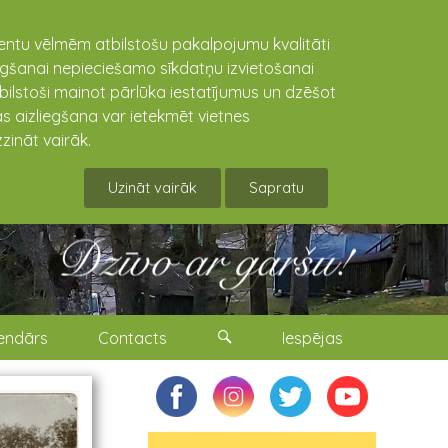
lientu vēlmēm atbilstošu pakalpojumu kvalitāti
niegšanai nepieciešamo sīkdatņu izvietošanai
tbilstoši mainot pārlūka iestatījumus un dzēšot
s aizliegšana var ietekmēt vietnes
zināt vairāk.
Uzināt vairāk
Sapratu
endārs
Contacts
Iespējas