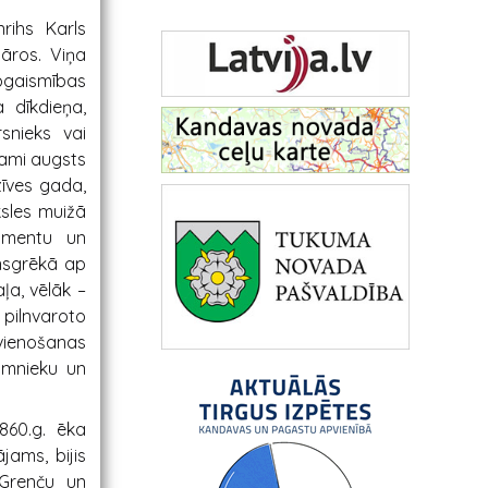
rihs Karls
uāros. Viņa
pgaismības
 dīkdieņa,
rsnieks vai
jami augsts
īves gada,
ksles muižā
rumentu un
unsgrēkā ap
ļa, vēlāk –
 pilnvaroto
vienošanas
domnieku un
860.g. ēka
jams, bijis
 Grenču un