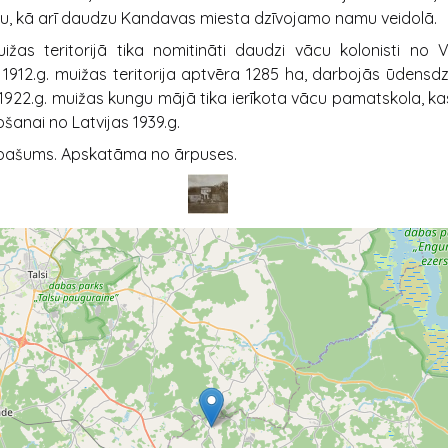
, kā arī daudzu Kandavas miesta dzīvojamo namu veidolā.
ižas teritorijā tika nomitināti daudzi vācu kolonisti no V
. 1912.g. muižas teritorija aptvēra 1285 ha, darbojās ūdensd
1922.g. muižas kungu mājā tika ierīkota vācu pamatskola, k
ošanai no Latvijas 1939.g.
īpašums. Apskatāma no ārpuses.