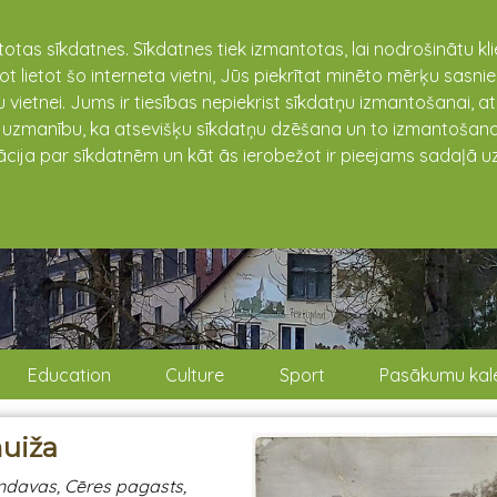
totas sīkdatnes. Sīkdatnes tiek izmantotas, lai nodrošinātu k
not lietot šo interneta vietni, Jūs piekrītat minēto mērķu sas
 vietnei. Jums ir tiesības nepiekrist sīkdatņu izmantošanai, a
t uzmanību, ka atsevišķu sīkdatņu dzēšana un to izmantošana
ācija par sīkdatnēm un kāt ās ierobežot ir pieejams sadaļā uz
Education
Culture
Sport
Pasākumu kal
uiža
ndavas, Cēres pagasts,