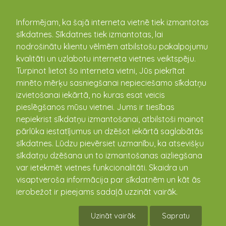
kandava.lv
Informējam, ka šajā interneta vietnē tiek izmantotas
sīkdatnes. Sīkdatnes tiek izmantotas, lai
Apmeklētas Cēres pagasta
nodrošinātu klientu vēlmēm atbilstošu pakalpojumu
dižākās lauku sētas un
kvalitāti un uzlabotu interneta vietnes veiktspēju.
Turpinot lietot šo interneta vietni, Jūs piekrītat
skaistākie dārzi
minēto mērķu sasniegšanai nepieciešamo sīkdatņu
09.08.2018
izvietošanai iekārtā, no kuras esat veicis
pieslēgšanos mūsu vietnei. Jums ir tiesības
9.augustā konkursa “Diženi
nepiekrist sīkdatņu izmantošanai, atbilstoši mainot
Kandavas novadā”
pārlūka iestatījumus un dzēšot iekārtā saglabātās
vērtēšanas komisija
sīkdatnes. Lūdzu pievērsiet uzmanību, ka atsevišķu
viesojās Cēres pagastā, lai
sīkdatņu dzēšana un to izmantošanas aizliegšana
apskatītu šī gada konkursa
var ietekmēt vietnes funkcionalitāti. Skaidra un
pretendentu sētas, dārzus
visaptveroša informācija par sīkdatnēm un kāt ās
un tūrisma piedāvājumu.
ierobežot ir pieejams sadaļā uzzināt vairāk.
Nominācijā “Sakoptākā
Uzināt vairāk
Sapratu
privātmāja” izvirzīts Mārītes