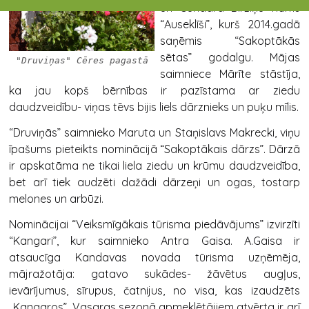
un Gundara Birziņu nams
“Auseklīši”, kurš 2014.gadā
saņēmis “Sakoptākās
sētas” godalgu. Mājas
"Druviņas" Cēres pagastā
saimniece Mārīte stāstīja,
ka jau kopš bērnības ir pazīstama ar ziedu
daudzveidību- viņas tēvs bijis liels dārznieks un puķu mīlis.
“Druviņās” saimnieko Maruta un Staņislavs Makrecki, viņu
īpašums pieteikts nominācijā “Sakoptākais dārzs”. Dārzā
ir apskatāma ne tikai liela ziedu un krūmu daudzveidība,
bet arī tiek audzēti dažādi dārzeņi un ogas, tostarp
melones un arbūzi.
Nominācijai “Veiksmīgākais tūrisma piedāvājums” izvirzīti
“Kangari”, kur saimnieko Antra Gaisa. A.Gaisa ir
atsaucīga Kandavas novada tūrisma uzņēmēja,
mājražotāja: gatavo sukādes- žāvētus augļus,
ievārījumus, sīrupus, čatnijus, no visa, kas izaudzēts
„Kangaros”. Vasaras sezonā apmeklētājiem atvērta ir arī