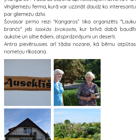
vīngliemežu ferma, kurā var uzzināt daudz ko interesantu
par gliemežu dzīvi.
Šovasar pirmo reizi “Kangaros” tika organizēts "Lauku
brančs" jeb
laiskās brokastis
, kur brīvā dabā baudīti
aukstie un siltie ēdieni, atspirdzinājumi un deserti.
Antra pievērsusies arī tādai nozarei, kā bērnu atpūtas
nometņu rīkošana.