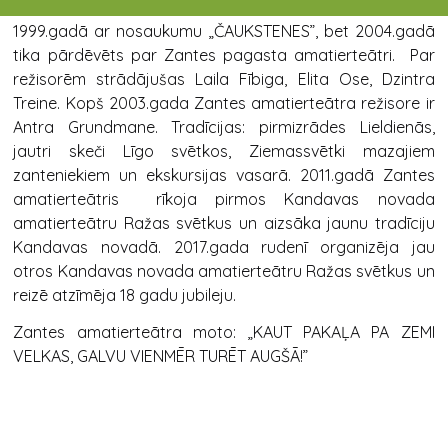
Zantes kultūras nama amatierteātris ir dibināts
1999.gadā ar nosaukumu „ČAUKSTENES”, bet 2004.gadā
tika pārdēvēts par Zantes pagasta amatierteātri. Par
režisorēm strādājušas Laila Fībiga, Elita Ose, Dzintra
Treine. Kopš 2003.gada Zantes amatierteātra režisore ir
Antra Grundmane. Tradīcijas: pirmizrādes Lieldienās,
jautri skeči Līgo svētkos, Ziemassvētki mazajiem
zanteniekiem un ekskursijas vasarā. 2011.gadā Zantes
amatierteātris rīkoja pirmos Kandavas novada
amatierteātru Ražas svētkus un aizsāka jaunu tradīciju
Kandavas novadā. 2017.gada rudenī organizēja jau
otros Kandavas novada amatierteātru Ražas svētkus un
reizē atzīmēja 18 gadu jubileju.
Zantes amatierteātra moto: „KAUT PAKAĻA PA ZEMI
VELKAS, GALVU VIENMĒR TURĒT AUGŠĀ!”