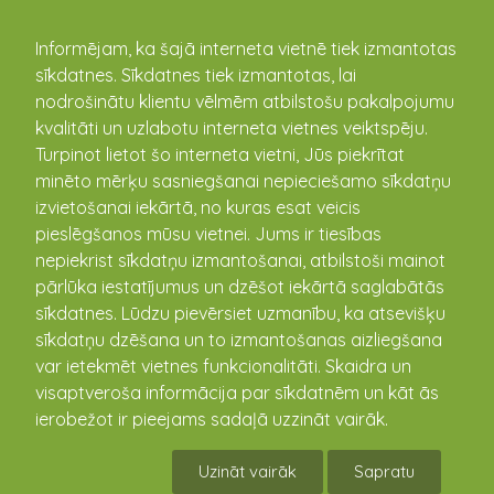
kandava.lv
Informējam, ka šajā interneta vietnē tiek izmantotas
sīkdatnes. Sīkdatnes tiek izmantotas, lai
Zantes amatierteātris
nodrošinātu klientu vēlmēm atbilstošu pakalpojumu
kvalitāti un uzlabotu interneta vietnes veiktspēju.
Turpinot lietot šo interneta vietni, Jūs piekrītat
minēto mērķu sasniegšanai nepieciešamo sīkdatņu
izvietošanai iekārtā, no kuras esat veicis
pieslēgšanos mūsu vietnei. Jums ir tiesības
nepiekrist sīkdatņu izmantošanai, atbilstoši mainot
pārlūka iestatījumus un dzēšot iekārtā saglabātās
sīkdatnes. Lūdzu pievērsiet uzmanību, ka atsevišķu
sīkdatņu dzēšana un to izmantošanas aizliegšana
var ietekmēt vietnes funkcionalitāti. Skaidra un
visaptveroša informācija par sīkdatnēm un kāt ās
ierobežot ir pieejams sadaļā uzzināt vairāk.
Uzināt vairāk
Sapratu