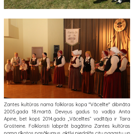
Zantes kultūras nama folkloras kopa "Vācelīte" dibināta
2005.gada 18.martā. Deviņus gadus to vadīja Anita
Apine, bet kopš 2014.gada „Vācelītes” vadītāja ir Taira
Grošteine. Folkloristi labprāt bagātina Zantes kultūras
nama rīkotos pasākumus, aktīvi piedalās citu pagastu un