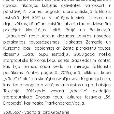
novadu rīkotajās kultūras aktivitātes, vairākkārt ir
pārstāvējuši Zantes pagastu starptautiskajā folkloras
festivālā „BALTICA” un Vispārējos latviešu Dziesmu un
deju svētkos, kā arī ar skaistām latviešu tautasdziesmām
priecējuši klausītājus Italijā, Polijā un Baltkrievijā.
„Vācelītes” repertuārā ir dažādos Latvijas novados
pierakstītas tautasdziesmas, lielākoties Zemgalē un
Kurzemē. Īpaši lepojamies ar Zantē pierakstītu tautas
dziesmu „Baltu pupu iestādīju”. 2008.gadā notika
starptautisks folkloras kopu saiets „Sadziedāsim Zantē”,
kas bija pirmais šāda veida un mēroga folkloristu
pasākums Zantes pagastā. 2015.gadā folkloras kopa
„Vācelīte” plaši un skanīgi nosvinēja savu 10 gadu jubileju,
kas tika atspoguļota vietējos laikrakstos un pat Latvijas
Televīzijā. 2019.gada vasarā „Vācelīte” piedalījās
starptautiskajā Eiropas tautu kultūras festivālā „56.
Eiropiāde”, kas notika Frankenbergā,Vācijā.
26805637 - vadītāja Taira Grošteine