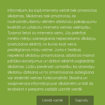
kandava.lv
Informējam, ka šajā interneta vietnē tiek izmantotas
sīkdatnes. Sīkdatnes tiek izmantotas, lai
Sports
nodrošinātu klientu vēlmēm atbilstošu pakalpojumu
kvalitāti un uzlabotu interneta vietnes veiktspēju.
Turpinot lietot šo interneta vietni, Jūs piekrītat
minēto mērķu sasniegšanai nepieciešamo sīkdatņu
Kandavas pilsētas čempionāts basketbolā
izvietošanai iekārtā, no kuras esat veicis
07.02.2024 - 11.02.2024
pieslēgšanos mūsu vietnei. Jums ir tiesības
nepiekrist sīkdatņu izmantošanai, atbilstoši mainot
Kandavas sporta halle
pārlūka iestatījumus un dzēšot iekārtā saglabātās
7. februārī plkst. 17:30 Kandavas sporta hallē
sīkdatnes. Lūdzu pievērsiet uzmanību, ka atsevišķu
spēlēs RGRpluss pret Kandavas
sīkdatņu dzēšana un to izmantošanas aizliegšana
Lauksaimniecības ...
var ietekmēt vietnes funkcionalitāti. Skaidra un
visaptveroša informācija par sīkdatnēm un kāt ās
ierobežot ir pieejams sadaļā uzzināt vairāk.
Uzināt vairāk
Sapratu