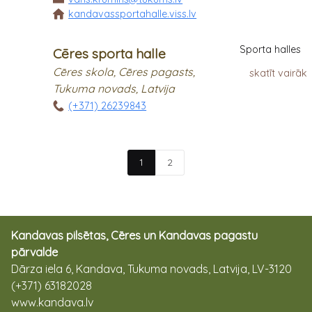
kandavassportahalle.viss.lv
Sporta halles
Cēres sporta halle
Cēres skola, Cēres pagasts,
skatīt vairāk
Tukuma novads, Latvija
(+371) 26239843
1
2
Kandavas pilsētas, Cēres un Kandavas pagastu
pārvalde
Dārza iela 6, Kandava, Tukuma novads, Latvija, LV-3120
(+371) 63182028
www.kandava.lv