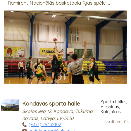
Ramirent Nacionālās basketbola līgas spēle ...
Sporta halles,
Kandavas sporta halle
Viesnīcas,
Skolas iela 12, Kandava, Tukuma
Kafejnīcas
novads, Latvija, LV-3120
skatīt vairāk
(+371) 29432102
varis.krumins@tukums.lv