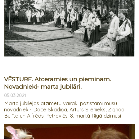
VĒSTURE. Atceramies un pieminam.
Novadnieki- marta jubilāri.
05.03.2021
Martā jubilejas atzīmētu vairāki pazīstami mūsu
novadnieki- Dace Skadiņa, Artūrs Silenieks, Zigrīda
Bullīte un Alfrēds Petrovičs. 8. martā Rīgā dzimusi ...