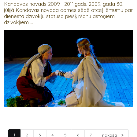
Kandavas novads 2009.- 2011.gads. 2009. gada 30.
jūlijā Kandavas novada domes sēdē atceļ lēmumu par
dienesta dzīvokļu statusa piešķiršanu astoņiem
dzīvokļiem ...
1
2
3
4
5
6
7
nākošā