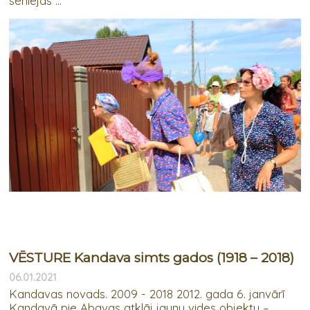
senlejas ...
VĒSTURE Kandava simts gados (1918 – 2018)
06.01.2021
Kandavas novads. 2009 - 2018 2012. gada 6. janvārī
Kandavā pie Abavas atklāj jaunu vides objektu –