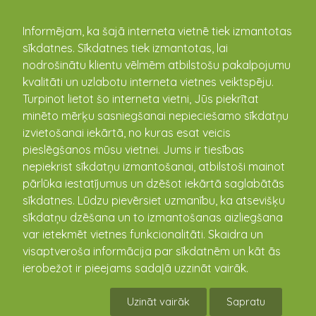
kandava.lv
Informējam, ka šajā interneta vietnē tiek izmantotas
sīkdatnes. Sīkdatnes tiek izmantotas, lai
Pilsētas vēsture
nodrošinātu klientu vēlmēm atbilstošu pakalpojumu
kvalitāti un uzlabotu interneta vietnes veiktspēju.
Turpinot lietot šo interneta vietni, Jūs piekrītat
VĒSTURE. Atceramies un pieminam.
minēto mērķu sasniegšanai nepieciešamo sīkdatņu
Novadnieki-jūnija jubilāri
izvietošanai iekārtā, no kuras esat veicis
08.06.2021
pieslēgšanos mūsu vietnei. Jums ir tiesības
Jūnijā piemiņas jubilejas ir vairākiem mūsu
nepiekrist sīkdatņu izmantošanai, atbilstoši mainot
novadniekiem, kuri ierakstījuši paliekošas lapaspuses
pārlūka iestatījumus un dzēšot iekārtā saglabātās
kultūras un izglītības jomā Kandavas novadā. 4. jūnijā
sīkdatnes. Lūdzu pievērsiet uzmanību, ka atsevišķu
115 ...
sīkdatņu dzēšana un to izmantošanas aizliegšana
var ietekmēt vietnes funkcionalitāti. Skaidra un
visaptveroša informācija par sīkdatnēm un kāt ās
ierobežot ir pieejams sadaļā uzzināt vairāk.
Uzināt vairāk
Sapratu