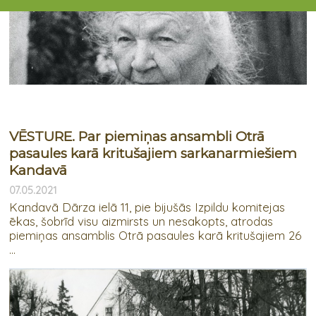
VĒSTURE. Par piemiņas ansambli Otrā
pasaules karā kritušajiem sarkanarmiešiem
Kandavā
07.05.2021
Kandavā Dārza ielā 11, pie bijušās Izpildu komitejas
ēkas, šobrīd visu aizmirsts un nesakopts, atrodas
piemiņas ansamblis Otrā pasaules karā kritušajiem 26
...