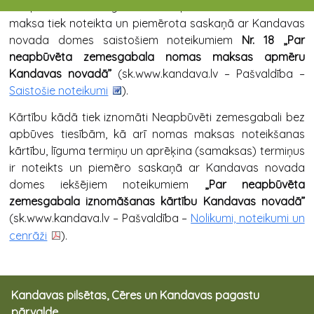
Neapbūvēta zemesgabala bez apbūves tiesībām nomas
maksa tiek noteikta un piemērota saskaņā ar Kandavas
novada domes saistošiem noteikumiem
Nr. 18 „Par
neapbūvēta zemesgabala nomas maksas apmēru
Kandavas novadā”
(sk.www.kandava.lv – Pašvaldība –
Saistošie noteikumi
).
Kārtību kādā tiek iznomāti Neapbūvēti zemesgabali bez
apbūves tiesībām, kā arī nomas maksas noteikšanas
kārtību, līguma termiņu un aprēķina (samaksas) termiņus
ir noteikts un piemēro saskaņā ar Kandavas novada
domes iekšējiem noteikumiem
„Par neapbūvēta
zemesgabala iznomāšanas kārtību Kandavas novadā”
(sk.www.kandava.lv – Pašvaldība –
Nolikumi, noteikumi un
cenrāži
).
Kandavas pilsētas, Cēres un Kandavas pagastu
pārvalde