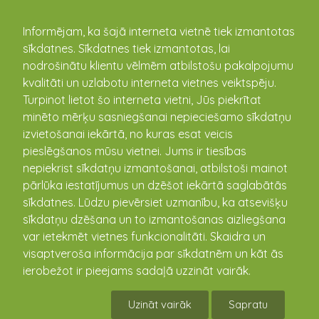
kandava.lv
Informējam, ka šajā interneta vietnē tiek izmantotas
sīkdatnes. Sīkdatnes tiek izmantotas, lai
NOMA
nodrošinātu klientu vēlmēm atbilstošu pakalpojumu
kvalitāti un uzlabotu interneta vietnes veiktspēju.
Turpinot lietot šo interneta vietni, Jūs piekrītat
Uz nomu pieteikties iespējams, rakstot un iesniedzot
minēto mērķu sasniegšanai nepieciešamo sīkdatņu
iesniegumu Kandavas novada domē vai elektroniski
izvietošanai iekārtā, no kuras esat veicis
parakstītu uz e-pasta adresi:
dome@kandava.lv
pieslēgšanos mūsu vietnei. Jums ir tiesības
vai kādā no pagasta pārvaldēm, kuras teritorijā atrodas
nepiekrist sīkdatņu izmantošanai, atbilstoši mainot
iznomājamais zemes gabals.
pārlūka iestatījumus un dzēšot iekārtā saglabātās
Papildus informāciju par nekustamajiem īpašumiem un
sīkdatnes. Lūdzu pievērsiet uzmanību, ka atsevišķu
zemes gabaliem, kuri pilsētā ir nodoti pagaidu lietošanā
sīkdatņu dzēšana un to izmantošanas aizliegšana
sakņu dārzu ierīkošanai var saņemt Kandavas novada
var ietekmēt vietnes funkcionalitāti. Skaidra un
domē Dārza iela 6, Kandava, Kandavas novads 203. kab.
visaptveroša informācija par sīkdatnēm un kāt ās
pie nekustamā īpašuma speciālistes, vai pa tel.63107363,
ierobežot ir pieejams sadaļā uzzināt vairāk.
vai pagasta pārvaldē, kuras teritorijā atrodas
iznomājamais zemes gabals.
Uzināt vairāk
Sapratu