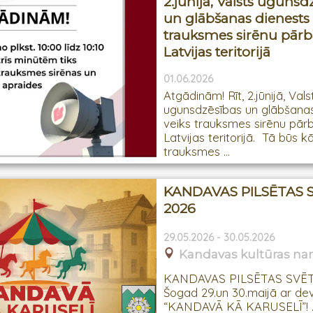
2.jūnijā, Valsts ugunsd
un glābšanas dienests 
trauksmes sirēnu pārb
Latvijas teritorijā
01.06.2026
Atgādinām! Rīt, 2.jūnijā, Vals
ugunsdzēsības un glābšanas
veiks trauksmes sirēnu pārb
Latvijas teritorijā. Tā būs k
trauksmes ...
KANDAVAS PILSĒTAS 
2026
29.05.2026 - 30.05.2026
Kandavas kultūras n
KANDAVAS PILSĒTAS SVĒT
Šogad 29.un 30.maijā ar dev
“KANDAVĀ KĀ KARUSELĪ”! ..