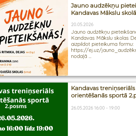
Jauno audzēkņu piete
Kandavas Mākslu skol
20.05.2026
Jauno audzēkņu pieteikšan
Kandavas Mākslu skolas De
aizpildot pieteikuma formu:
https://ej.uz/jauno_audzē
nodaļā ...
Kandavas treniņseriāls
orientēšanās sportā 2
26.05.2026 16:00 - 19:00