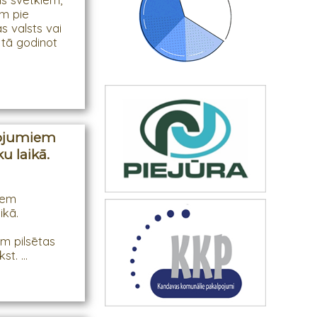
am pie
s valsts vai
 tā godinot
žojumiem
u laikā.
iem
ikā.
m pilsētas
t. ...