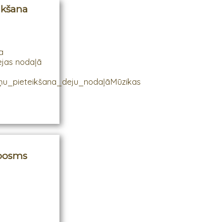
ikšana
ā
a
jas nodaļā
kņu_pieteikšana_deju_nodaļāMūzikas
.posms