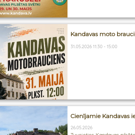
Kandavas moto brauc
31.05.2026 11:30 - 15:00
Cienījamie Kandavas ie
26.05.2026
Tuvojoties Kandavas pilsēt