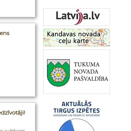
iens
dzīvotāji!
as svētkiem,