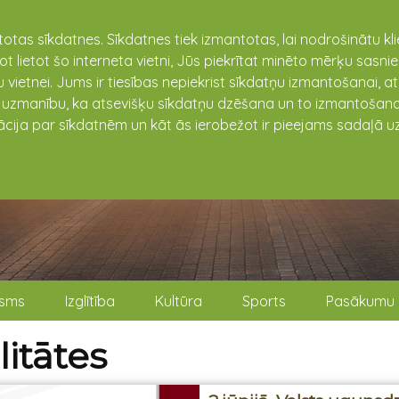
totas sīkdatnes. Sīkdatnes tiek izmantotas, lai nodrošinātu k
not lietot šo interneta vietni, Jūs piekrītat minēto mērķu sas
 vietnei. Jums ir tiesības nepiekrist sīkdatņu izmantošanai, a
t uzmanību, ka atsevišķu sīkdatņu dzēšana un to izmantošana
ācija par sīkdatnēm un kāt ās ierobežot ir pieejams sadaļā uz
isms
Izglītība
Kultūra
Sports
Pasākumu 
itātes