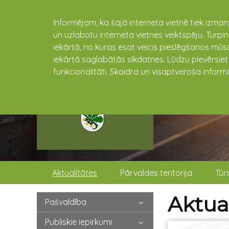
Informējam, ka šajā interneta vietnē tiek izman
un uzlabotu interneta vietnes veiktspēju. Turpi
iekārtā, no kuras esat veicis pieslēgšanos mūsu
iekārtā saglabātās sīkdatnes. Lūdzu pievērsie
funkcionalitāti. Skaidra un visaptveroša inform
Aktualitātes
Pārvaldes teritorija
Tūr
Aktual
Pašvaldība
Publiskie iepirkumi