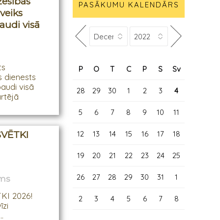
zēsības
PASĀKUMU KALENDĀRS
veiks
audi visā
ts
P
O
T
C
P
S
Sv
 dienests
audi visā
28
29
30
1
2
3
4
ārtējā
5
6
7
8
9
10
11
12
13
14
15
16
17
18
SVĒTKI
19
20
21
22
23
24
25
26
27
28
29
30
31
1
ams
KI 2026!
2
3
4
5
6
7
8
īzi
.