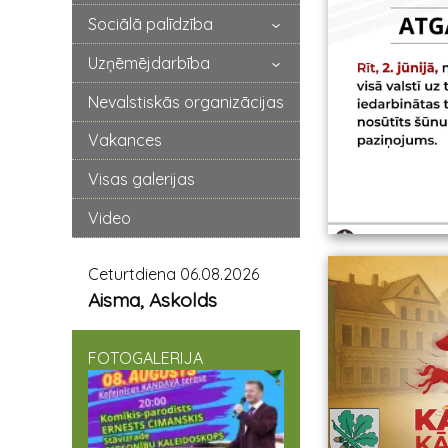
Sociālā palīdzība
Uzņēmējdarbība
Nevalstiskās organizācijas
Vakances
Visas galerijas
Video
Ceturtdiena 06.08.2026
Aisma, Askolds
FOTOGALERIJA