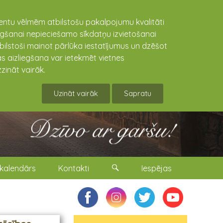
lientu vēlmēm atbilstošu pakalpojumu kvalitāti
niegšanai nepieciešamo sīkdatņu izvietošanai
tbilstoši mainot pārlūka iestatījumus un dzēšot
s aizliegšana var ietekmēt vietnes
zināt vairāk.
Uzināt vairāk
Sapratu
kalendārs
Kontakti
Iespējas