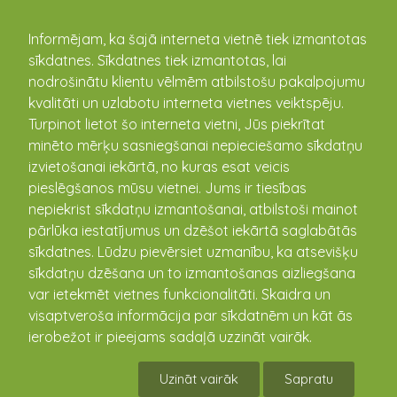
kandava.lv
Informējam, ka šajā interneta vietnē tiek izmantotas
sīkdatnes. Sīkdatnes tiek izmantotas, lai
nodrošinātu klientu vēlmēm atbilstošu pakalpojumu
kvalitāti un uzlabotu interneta vietnes veiktspēju.
Turpinot lietot šo interneta vietni, Jūs piekrītat
minēto mērķu sasniegšanai nepieciešamo sīkdatņu
izvietošanai iekārtā, no kuras esat veicis
pieslēgšanos mūsu vietnei. Jums ir tiesības
nepiekrist sīkdatņu izmantošanai, atbilstoši mainot
pārlūka iestatījumus un dzēšot iekārtā saglabātās
sīkdatnes. Lūdzu pievērsiet uzmanību, ka atsevišķu
Kandavas pilsētas, Cēres un Kandavas pagastu
sīkdatņu dzēšana un to izmantošanas aizliegšana
pārvalde
var ietekmēt vietnes funkcionalitāti. Skaidra un
Dārza iela 6, Kandava, Tukuma novads, Latvija, LV-3120
visaptveroša informācija par sīkdatnēm un kāt ās
(+371) 63182028
ierobežot ir pieejams sadaļā uzzināt vairāk.
www.kandava.lv
Lapas karte
Uzināt vairāk
Sapratu