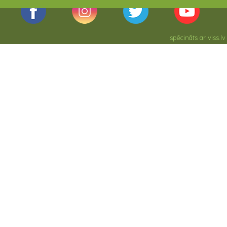
spēcināts ar
viss.lv