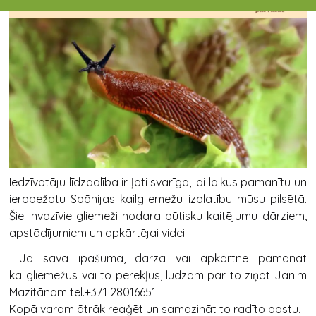
Iedzīvotāju līdzdalība ir ļoti svarīga, lai laikus pamanītu un
ierobežotu Spānijas kailgliemežu izplatību mūsu pilsētā.
Šie invazīvie gliemeži nodara būtisku kaitējumu dārziem,
apstādījumiem un apkārtējai videi.
Ja savā īpašumā, dārzā vai apkārtnē pamanāt
kailgliemežus vai to perēkļus, lūdzam par to ziņot Jānim
Mazitānam tel.‪+371 28016651‬
Kopā varam ātrāk reaģēt un samazināt to radīto postu.