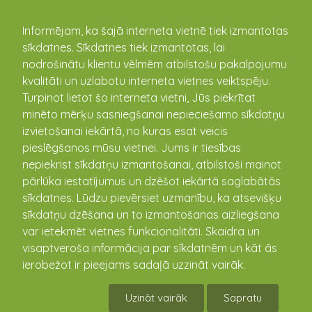
kandava.lv
Informējam, ka šajā interneta vietnē tiek izmantotas
sīkdatnes. Sīkdatnes tiek izmantotas, lai
nodrošinātu klientu vēlmēm atbilstošu pakalpojumu
kvalitāti un uzlabotu interneta vietnes veiktspēju.
Turpinot lietot šo interneta vietni, Jūs piekrītat
minēto mērķu sasniegšanai nepieciešamo sīkdatņu
izvietošanai iekārtā, no kuras esat veicis
pieslēgšanos mūsu vietnei. Jums ir tiesības
Aicinām ziņot par Spānijas
nepiekrist sīkdatņu izmantošanai, atbilstoši mainot
kailgliemežu invāzijas vietām!
pārlūka iestatījumus un dzēšot iekārtā saglabātās
sīkdatnes. Lūdzu pievērsiet uzmanību, ka atsevišķu
20.08.2025
sīkdatņu dzēšana un to izmantošanas aizliegšana
var ietekmēt vietnes funkcionalitāti. Skaidra un
visaptveroša informācija par sīkdatnēm un kāt ās
ierobežot ir pieejams sadaļā uzzināt vairāk.
Uzināt vairāk
Sapratu