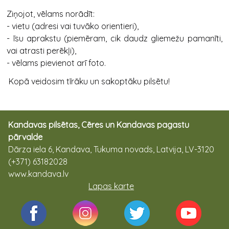
Ziņojot, vēlams norādīt:
- vietu (adresi vai tuvāko orientieri),
- īsu aprakstu (piemēram, cik daudz gliemežu pamanīti,
vai atrasti perēkļi),
- vēlams pievienot arī foto.
Kopā veidosim tīrāku un sakoptāku pilsētu!
Kandavas pilsētas, Cēres un Kandavas pagastu
pārvalde
Dārza iela 6, Kandava, Tukuma novads, Latvija, LV-3120
(+371) 63182028
www.kandava.lv
Lapas karte