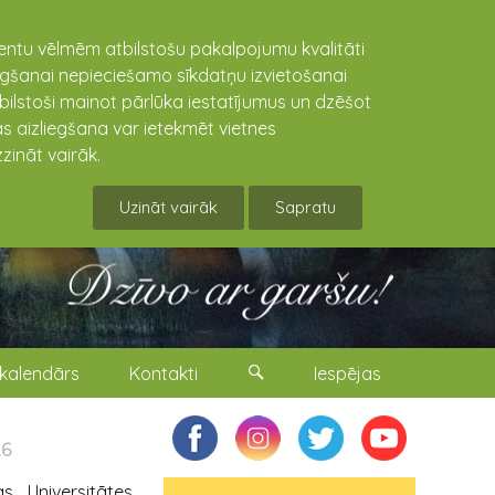
lientu vēlmēm atbilstošu pakalpojumu kvalitāti
niegšanai nepieciešamo sīkdatņu izvietošanai
tbilstoši mainot pārlūka iestatījumus un dzēšot
s aizliegšana var ietekmēt vietnes
zināt vairāk.
Uzināt vairāk
Sapratu
kalendārs
Kontakti
Iespējas
26
 Universitātes