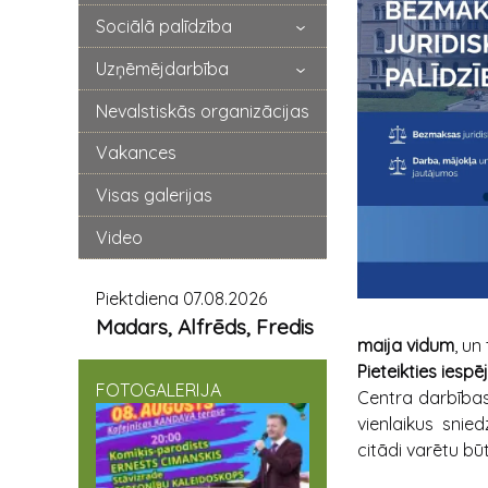
Sociālā palīdzība
Uzņēmējdarbība
Nevalstiskās organizācijas
Vakances
Visas galerijas
Video
Piektdiena 07.08.2026
Madars, Alfrēds, Fredis
maija vidum
, un
Pieteikties iespē
FOTOGALERIJA
Centra darbības 
vienlaikus snie
citādi varētu bū