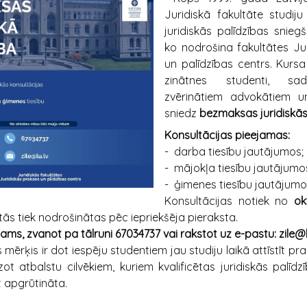
Juridiskā fakultāte studij
juridiskās palīdzības snieg
ko nodrošina fakultātes Ju
un palīdzības centrs. Kursa
zinātnes studenti, sad
zvērinātiem advokātiem un
sniedz
bezmaksas juridiskās
Konsultācijas pieejamas:
- darba tiesību jautājumos;
- mājokļa tiesību jautājumo
- ģimenes tiesību jautājumo
Konsultācijas notiek no
ok
 tās tiek nodrošinātas pēc iepriekšēja pieraksta.
jams, zvanot pa tālruni 67034737 vai rakstot uz e-pastu: zile@l
mērķis ir dot iespēju studentiem jau studiju laikā attīstīt pr
dzot atbalstu cilvēkiem, kuriem kvalificētas juridiskās palī
t apgrūtināta.