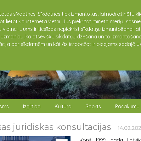
totas sīkdatnes. Sīkdatnes tiek izmantotas, lai nodrošinātu k
not lietot šo interneta vietni, Jūs piekrītat minēto mērķu sas
 vietnei. Jums ir tiesības nepiekrist sīkdatņu izmantošanai, a
t uzmanību, ka atsevišķu sīkdatņu dzēšana un to izmantošana
ācija par sīkdatnēm un kāt ās ierobežot ir pieejams sadaļā uz
isms
Izglītība
Kultūra
Sports
Pasākumu 
s juridiskās konsultācijas
14.02.20
Kopš 1999. gada Latvijas