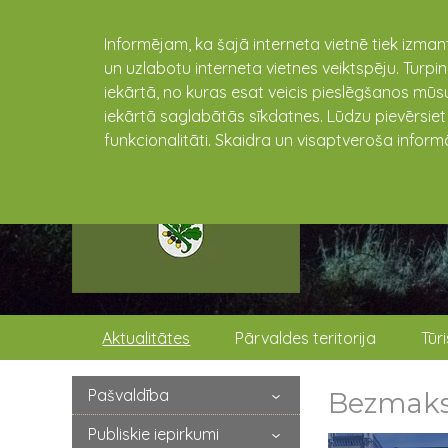
Informējam, ka šajā interneta vietnē tiek izman
un uzlabotu interneta vietnes veiktspēju. Turpi
iekārtā, no kuras esat veicis pieslēgšanos mūsu
iekārtā saglabātās sīkdatnes. Lūdzu pievērsie
funkcionalitāti. Skaidra un visaptveroša inform
Aktualitātes
Pārvaldes teritorija
Tūr
Pašvaldība
Bezmaksa
Publiskie iepirkumi