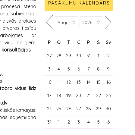
PASĀKUMU KALENDĀRS
u procesā īsteno
šanu sabiedrībai,
ridiskās prakses
 ietvaros tiesību
arbojoties ar
P
O
T
C
P
S
Sv
 viņu palīgiem,
 konsultācijas
.
27
28
29
30
31
1
2
3
4
5
6
7
8
9
s;
s.
10
11
12
13
14
15
16
tobra vidus līdz
17
18
19
20
21
22
23
u.lv
24
25
26
27
28
29
30
aktiskās iemaņas,
dzības saņemšana
31
1
2
3
4
5
6