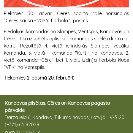
Piektdien, 30. janvārī, Cēres sporta hallē norisinājās
"Cēres kausa - 2026" florbolā 1. posms.
Piedalījās komandas no Slampes, Ventspils, Kandavas un
Cēres. Tika izspēlēts aplis, kur komandas spēlēja katra ar
katru. Rezultātā 4. vietā ierindojās Slampes vecāku
komanda, 3. vietā - komanda "Kurši" no Kandavas, 2.
vietā komanda "Cēre", bet 1. vietu izcīnīja florbola klubs
"VFK" no Ventspils.
Tiekamies 2. posmā 20. februārī.
Kandavas pilsētas, Cēres un Kandavas pagastu
pārvalde
Dārza iela 6, Kandava, Tukuma novads, Latvija, LV-3120
(+371) 63182028
www.kandava.lv