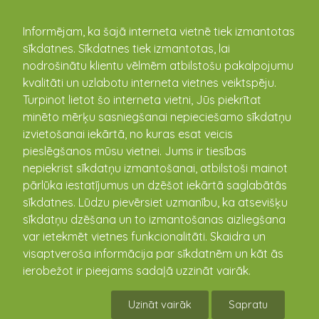
kandava.lv
Informējam, ka šajā interneta vietnē tiek izmantotas
sīkdatnes. Sīkdatnes tiek izmantotas, lai
nodrošinātu klientu vēlmēm atbilstošu pakalpojumu
kvalitāti un uzlabotu interneta vietnes veiktspēju.
Turpinot lietot šo interneta vietni, Jūs piekrītat
minēto mērķu sasniegšanai nepieciešamo sīkdatņu
izvietošanai iekārtā, no kuras esat veicis
pieslēgšanos mūsu vietnei. Jums ir tiesības
Cēres sporta hallē norisinājās
nepiekrist sīkdatņu izmantošanai, atbilstoši mainot
"Cēres kausa - 2026" florbolā 1.
pārlūka iestatījumus un dzēšot iekārtā saglabātās
posms.
sīkdatnes. Lūdzu pievērsiet uzmanību, ka atsevišķu
sīkdatņu dzēšana un to izmantošanas aizliegšana
04.02.2026
var ietekmēt vietnes funkcionalitāti. Skaidra un
visaptveroša informācija par sīkdatnēm un kāt ās
ierobežot ir pieejams sadaļā uzzināt vairāk.
Uzināt vairāk
Sapratu