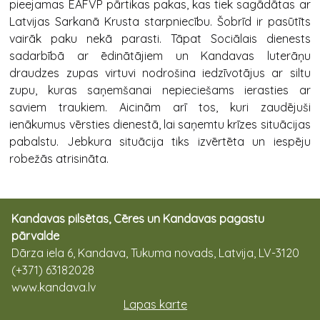
pieejamas EAFVP pārtikas pakas, kas tiek sagādātas ar
Latvijas Sarkanā Krusta starpniecību. Šobrīd ir pasūtīts
vairāk paku nekā parasti. Tāpat Sociālais dienests
sadarbībā ar ēdinātājiem un Kandavas luterāņu
draudzes zupas virtuvi nodrošina iedzīvotājus ar siltu
zupu, kuras saņemšanai nepieciešams ierasties ar
saviem traukiem. Aicinām arī tos, kuri zaudējuši
ienākumus vērsties dienestā, lai saņemtu krīzes situācijas
pabalstu. Jebkura situācija tiks izvērtēta un iespēju
robežās atrisināta.
Kandavas pilsētas, Cēres un Kandavas pagastu
pārvalde
Dārza iela 6, Kandava, Tukuma novads, Latvija, LV-3120
(+371) 63182028
www.kandava.lv
Lapas karte