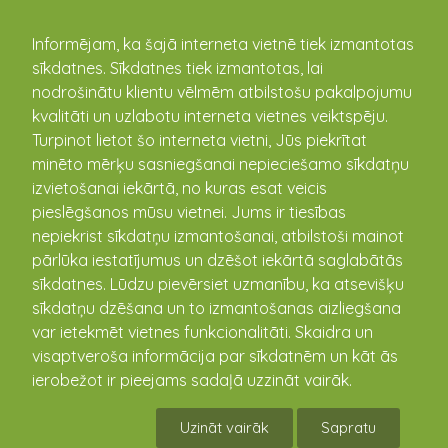
kandava.lv
Informējam, ka šajā interneta vietnē tiek izmantotas
sīkdatnes. Sīkdatnes tiek izmantotas, lai
nodrošinātu klientu vēlmēm atbilstošu pakalpojumu
kvalitāti un uzlabotu interneta vietnes veiktspēju.
Turpinot lietot šo interneta vietni, Jūs piekrītat
minēto mērķu sasniegšanai nepieciešamo sīkdatņu
izvietošanai iekārtā, no kuras esat veicis
pieslēgšanos mūsu vietnei. Jums ir tiesības
Iespējams saņemt pārtiku un
nepiekrist sīkdatņu izmantošanai, atbilstoši mainot
pabalstu krīzes situācijā
pārlūka iestatījumus un dzēšot iekārtā saglabātās
nonākušiem
sīkdatnes. Lūdzu pievērsiet uzmanību, ka atsevišķu
sīkdatņu dzēšana un to izmantošanas aizliegšana
14.04.2020
var ietekmēt vietnes funkcionalitāti. Skaidra un
visaptveroša informācija par sīkdatnēm un kāt ās
ierobežot ir pieejams sadaļā uzzināt vairāk.
Uzināt vairāk
Sapratu