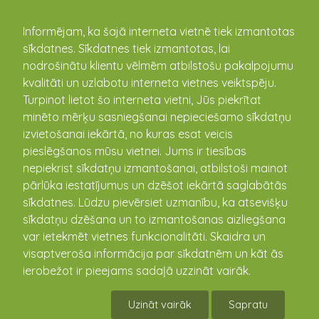
kandava.lv
Informējam, ka šajā interneta vietnē tiek izmantotas
sīkdatnes. Sīkdatnes tiek izmantotas, lai
nodrošinātu klientu vēlmēm atbilstošu pakalpojumu
kvalitāti un uzlabotu interneta vietnes veiktspēju.
Turpinot lietot šo interneta vietni, Jūs piekrītat
minēto mērķu sasniegšanai nepieciešamo sīkdatņu
izvietošanai iekārtā, no kuras esat veicis
pieslēgšanos mūsu vietnei. Jums ir tiesības
nepiekrist sīkdatņu izmantošanai, atbilstoši mainot
pārlūka iestatījumus un dzēšot iekārtā saglabātās
sīkdatnes. Lūdzu pievērsiet uzmanību, ka atsevišķu
Kandavas pilsētas, Cēres un Kandavas pagastu
sīkdatņu dzēšana un to izmantošanas aizliegšana
pārvalde
var ietekmēt vietnes funkcionalitāti. Skaidra un
Dārza iela 6, Kandava, Tukuma novads, Latvija, LV-3120
visaptveroša informācija par sīkdatnēm un kāt ās
(+371) 63182028
ierobežot ir pieejams sadaļā uzzināt vairāk.
www.kandava.lv
Lapas karte
Uzināt vairāk
Sapratu