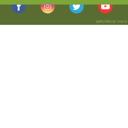
spēcināts ar
viss.lv