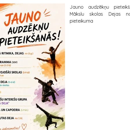
Jauno audzēkņu pieteik
Mākslu skolas Dejas no
pieteikuma