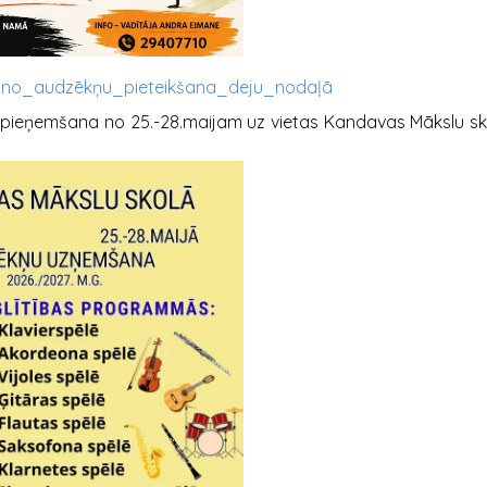
jauno_audzēkņu_pieteikšana_deju_nodaļā
pieņemšana no 25.-28.maijam uz vietas Kandavas Mākslu skol