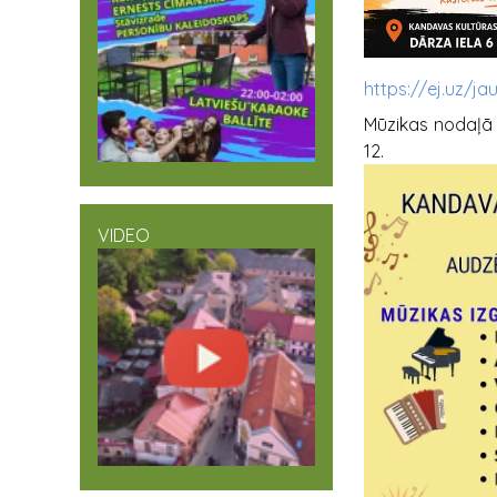
https://ej.uz/
Mūzikas nodaļā 
12.
VIDEO