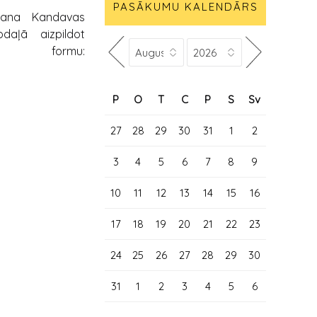
PASĀKUMU KALENDĀRS
šana Kandavas
daļā aizpildot
 formu:
P
O
T
C
P
S
Sv
27
28
29
30
31
1
2
3
4
5
6
7
8
9
10
11
12
13
14
15
16
17
18
19
20
21
22
23
24
25
26
27
28
29
30
31
1
2
3
4
5
6