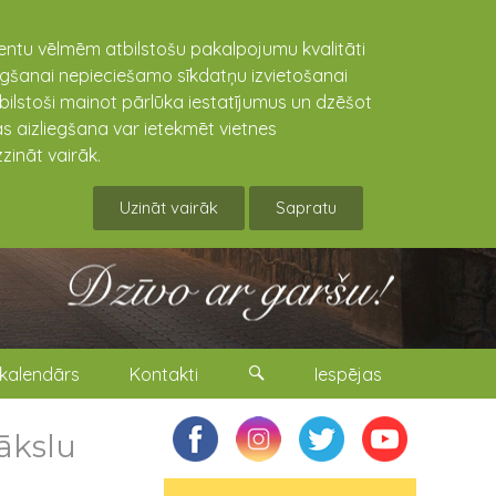
lientu vēlmēm atbilstošu pakalpojumu kvalitāti
niegšanai nepieciešamo sīkdatņu izvietošanai
tbilstoši mainot pārlūka iestatījumus un dzēšot
s aizliegšana var ietekmēt vietnes
zināt vairāk.
Uzināt vairāk
Sapratu
kalendārs
Kontakti
Iespējas
ākslu