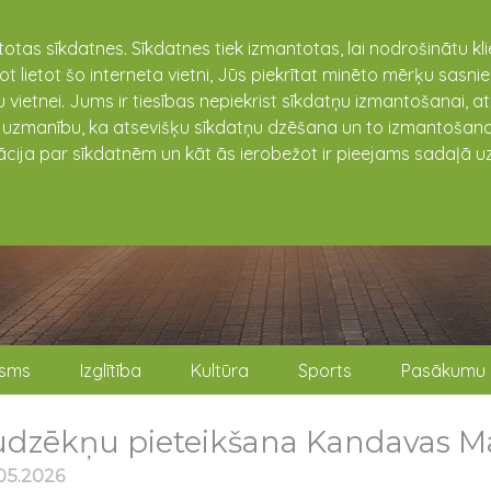
totas sīkdatnes. Sīkdatnes tiek izmantotas, lai nodrošinātu k
not lietot šo interneta vietni, Jūs piekrītat minēto mērķu sas
 vietnei. Jums ir tiesības nepiekrist sīkdatņu izmantošanai, a
t uzmanību, ka atsevišķu sīkdatņu dzēšana un to izmantošana
ācija par sīkdatnēm un kāt ās ierobežot ir pieejams sadaļā uz
isms
Izglītība
Kultūra
Sports
Pasākumu 
udzēkņu pieteikšana Kandavas M
05.2026