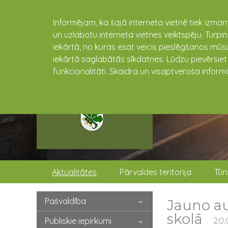
Informējam, ka šajā interneta vietnē tiek izman
un uzlabotu interneta vietnes veiktspēju. Turpi
iekārtā, no kuras esat veicis pieslēgšanos mūsu
iekārtā saglabātās sīkdatnes. Lūdzu pievērsie
funkcionalitāti. Skaidra un visaptveroša inform
Aktualitātes
Pārvaldes teritorija
Tūr
Pašvaldība
Jauno a
skolā
Publiskie iepirkumi
20.