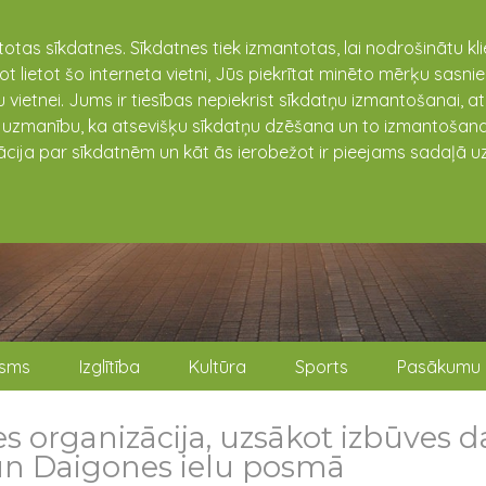
totas sīkdatnes. Sīkdatnes tiek izmantotas, lai nodrošinātu k
not lietot šo interneta vietni, Jūs piekrītat minēto mērķu sas
 vietnei. Jums ir tiesības nepiekrist sīkdatņu izmantošanai, a
t uzmanību, ka atsevišķu sīkdatņu dzēšana un to izmantošana
ācija par sīkdatnēm un kāt ās ierobežot ir pieejams sadaļā uz
isms
Izglītība
Kultūra
Sports
Pasākumu 
s organizācija, uzsākot izbūves 
un Daigones ielu posmā