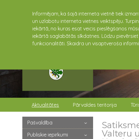
Informējam, ka šajā interneta vietnē tiek izman
un uzlabotu interneta vietnes veiktspēju. Turpi
iekārtā, no kuras esat veicis pieslēgšanos mūsu
iekārtā saglabātās sīkdatnes. Lūdzu pievērsie
funkcionalitāti. Skaidra un visaptveroša inform
Aktualitātes
Pārvaldes teritorija
Tūr
Pašvaldība
Satiksme
Valteru 
Publiskie iepirkumi