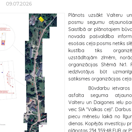
09.07.2026
Plānots uzsākt Valteru un
posmu segumu atjaunošan
Saistībā ar plānotajiem būv
novada pašvaldība infor
esošais ceļa posms netiks sl
kustība tiks organizē
uzstādītajām zīmēm, norā
organizācijas Shēmā Nr.1. P
iedzīvotājus būt uzmanī
satiksmes organizācijas ceļa
Būvdarbu ietvaros par
asfalta seguma atjaun
Valteru un Daigones ielu p
veic SIA “Valkas ceļi”. Darbu
piecu mēnešu laikā no līg
dienas. Kopējās investīciju 
plānotas 234 359,48 EUR ar P