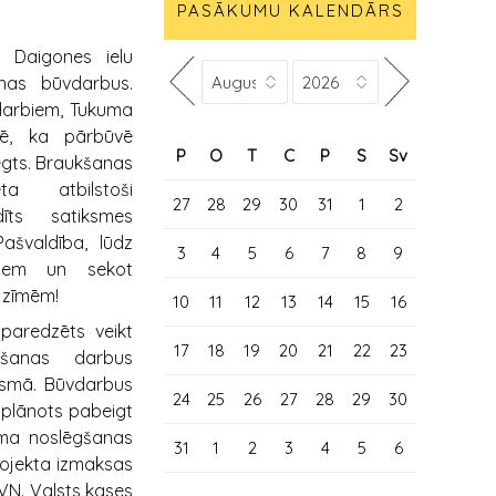
PASĀKUMU KALENDĀRS
 Daigones ielu
as būvdarbus.
darbiem, Tukuma
mē, ka pārbūvē
P
O
T
C
P
S
Sv
ēgts. Braukšanas
ta atbilstoši
27
28
29
30
31
1
2
dīts satiksmes
ašvaldība, lūdz
3
4
5
6
7
8
9
giem un sekot
 zīmēm!
10
11
12
13
14
15
16
edzēts veikt
17
18
19
20
21
22
23
ošanas darbus
osmā. Būvdarbus
24
25
26
27
28
29
30
s plānots pabeigt
uma noslēgšanas
31
1
2
3
4
5
6
projekta izmaksas
VN. Valsts kases