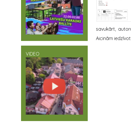
savukārt, autoru
Aicinām iedzīvot
VIDEO