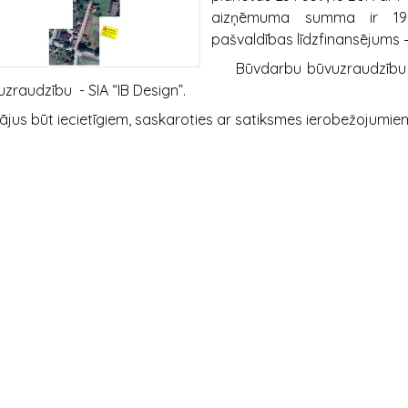
aizņēmuma summa ir 19
pašvaldības līdzfinansējums –
Būvdarbu būvuzraudzību ve
zraudzību - SIA “IB Design”.
ājus būt iecietīgiem, saskaroties ar satiksmes ierobežojumie