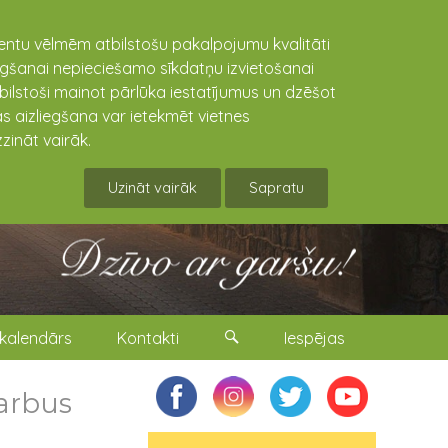
lientu vēlmēm atbilstošu pakalpojumu kvalitāti
niegšanai nepieciešamo sīkdatņu izvietošanai
tbilstoši mainot pārlūka iestatījumus un dzēšot
s aizliegšana var ietekmēt vietnes
zināt vairāk.
Uzināt vairāk
Sapratu
kalendārs
Kontakti
Iespējas
darbus