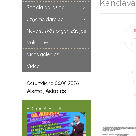
Kandavā
Sociālā palīdzība
Uzņēmējdarbība
Nevalstiskās organizācijas
Vakances
Visas galerijas
Video
Ceturtdiena 06.08.2026
Aisma, Askolds
FOTOGALERIJA