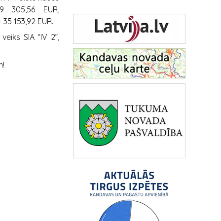
9 305,56 EUR,
 35 153,92 EUR.
iks SIA “IV 2”,
m!