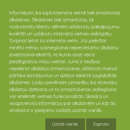
kandava.lv
Informējam, ka šajā interneta vietnē tiek izmantotas
sīkdatnes. Sīkdatnes tiek izmantotas, lai
Vīriešu basketbola komanda
nodrošinātu klientu vēlmēm atbilstošu pakalpojumu
“Kandava/Anzāģe”
kvalitāti un uzlabotu interneta vietnes veiktspēju.
Turpinot lietot šo interneta vietni, Jūs piekrītat
minēto mērķu sasniegšanai nepieciešamo sīkdatņu
Komandā
izvietošanai iekārtā, no kuras esat veicis
"Kandava/Anzāģe" ir
pieslēgšanos mūsu vietnei. Jums ir tiesības
apvienojušies Kandavas
nepiekrist sīkdatņu izmantošanai, atbilstoši mainot
jaunieši un vīrieši, kas ir
pārlūka iestatījumus un dzēšot iekārtā saglabātās
Kandavas sporta
sīkdatnes. Lūdzu pievērsiet uzmanību, ka atsevišķu
entuziasti, tie, kas mācās,
sīkdatņu dzēšana un to izmantošanas aizliegšana
strādā vai dzīvo Kandavā,
var ietekmēt vietnes funkcionalitāti. Skaidra un
kā arī tie, kuri vairs nedzīvo Kandavā, strādā vai mācās
visaptveroša informācija par sīkdatnēm un kāt ās
citur, bet ir savas dzimtās vietas patrioti un nes
ierobežot ir pieejams sadaļā uzzināt vairāk.
Kandavas vārdu ārpus Kandavas robežām, tā
popularizējot Kandavas novadu un pozitīvi veidojot
Uzināt vairāk
Sapratu
Kandavas tēlu. Puišiem ir vēlme pārstāvēt savu pilsētu,