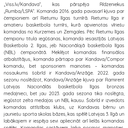
„Viss.lv/Kandava”, kas pārspēja Rīdzeniekus
„Rumba/LSPA”. Komanda 2016. gada pavasarī kļuva par
čempioniem arī Rietumu līgas turnīrā. Rietumu līga ir
amatieru basketbola turnīrs, kurā apvienotas vīriešu
komandas no Kurzemes un Zemgales. Pēc Rietumu līgas
čempionu titula iegūšanas, komanda iesaistījās Latvijas
Basketbola 2. līgas, jeb Nacionālajā basketbola līgas
(NBL) čempionātā. Meklējot komandas finansiālos
atbalstītājus, komanda pārtapa par Kandava/Compor
komandu, bet sponsoriem mainoties – komandas
nosaukums šobrīd ir Kandava/Anzāģe. 2022. gada
sezonu noslēdzot, Kandava/Anzāģe kļuva par Ramirent
Latvijas Nacionālās basketbola līgas bronzas
medaļnieci, bet jau 2023. gada sezona tika noslēgta,
iegūstot zelta medaļas un NBL kausu. Šobrīd ir izveidots
komandas attīstības klubs, uz Kandavas bērnu un
jauniešu sporta skolas bāzes, kas spēlē Latvijas 3. līgā un
labākajiem ir iespēja sevi apliecināt arī lielās komandas
spēlēs. Komandas sastāviem laika posmos mainoties,