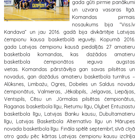
gada gūti pirmie panākumi
un uzvara vasaras līgā.
Komandas pirmais
nosaukums bija “Viss.lv
Kandava” un jau 2016. gadā bija divkārtējie Latvijas
čempionu kausa basketbolā ieguvēji. Kopumā 2016.
gada Latvijas čempionu kausā piedalījās 27 amatieru
basketbola komandas, kas dažādos amatieru
basketbola čempionātos ieguva augstas
vietas. Komandas pārstāvēja gan savas pilsētas un
novadus, gan dažādus amatieru basketbola turnīrus –
Alūksnes, Limbažu, Ogres, Dobeles un Saldus novadu
čempionātus, Valmieras, Jēkabpils, Jelgavas, Liepājas,
Ventspils, Cēsu un Jūrmalas pilsētas čempionātus,
Raganas basketbola līgu, Rietumu līgu, Olybet Entuziastu
basketbola līgu, Latvijas Banku kausu, Dubultamatieru
līgu, Latvijas Basketbola Alternatīvo līgu un Mārupes
novada basketbola līgu. Fināla spēlē septembrī, sīvā cīņā
otro gadu pēc kārtas Latvijas čempionu kausu izcīnīja