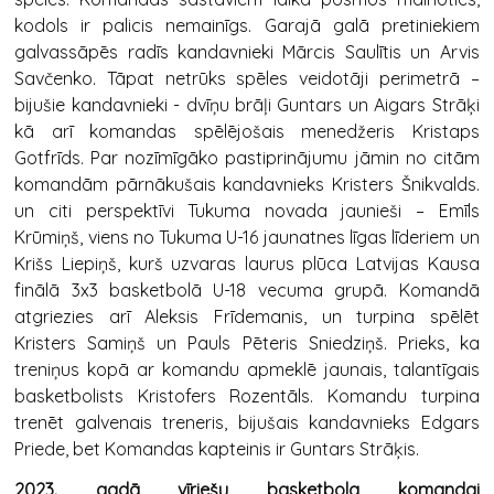
kodols ir palicis nemainīgs. Garajā galā pretiniekiem
galvassāpēs radīs kandavnieki Mārcis Saulītis un Arvis
Savčenko. Tāpat netrūks spēles veidotāji perimetrā –
bijušie kandavnieki - dvīņu brāļi Guntars un Aigars Strāķi
kā arī komandas spēlējošais menedžeris Kristaps
Gotfrīds. Par nozīmīgāko pastiprinājumu jāmin no citām
komandām pārnākušais kandavnieks Kristers Šnikvalds.
un citi perspektīvi Tukuma novada jaunieši – Emīls
Krūmiņš, viens no Tukuma U-16 jaunatnes līgas līderiem un
Krišs Liepiņš, kurš uzvaras laurus plūca Latvijas Kausa
finālā 3x3 basketbolā U-18 vecuma grupā. Komandā
atgriezies arī Aleksis Frīdemanis, un turpina spēlēt
Kristers Samiņš un Pauls Pēteris Sniedziņš. Prieks, ka
treniņus kopā ar komandu apmeklē jaunais, talantīgais
basketbolists Kristofers Rozentāls. Komandu turpina
trenēt galvenais treneris, bijušais kandavnieks Edgars
Priede, bet Komandas kapteinis ir Guntars Strāķis.
2023. gadā vīriešu basketbola komandai