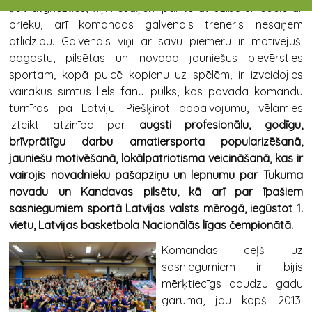
šeit atgriezties, viņi nesaņem par to atlīdzību un spēlē ar
prieku, arī komandas galvenais treneris nesaņem
atlīdzību. Galvenais viņi ar savu piemēru ir motivējuši
pagastu, pilsētas un novada jauniešus pievērsties
sportam, kopā pulcē kopienu uz spēlēm, ir izveidojies
vairākus simtus liels fanu pulks, kas pavada komandu
turnīros pa Latviju. Piešķirot apbalvojumu, vēlamies
izteikt atzinība par
augsti profesionālu, godīgu,
brīvprātīgu darbu amatiersporta popularizēšanā,
jauniešu motivēšanā, lokālpatriotisma veicināšanā, kas ir
vairojis novadnieku pašapziņu un lepnumu par Tukuma
novadu un Kandavas pilsētu, kā arī par
īpašiem
sasniegumiem sportā Latvijas valsts mērogā, iegūstot 1.
vietu, Latvijas basketbola Nacionālās līgas čempionātā.
Komandas ceļš uz
sasniegumiem ir bijis
mērķtiecīgs daudzu gadu
garumā, jau kopš 2013.