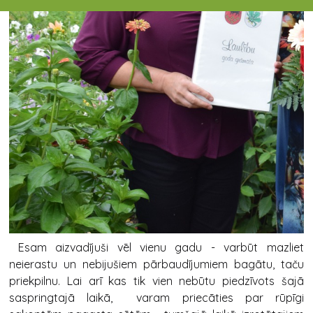
Esam aizvadījuši vēl vienu gadu - varbūt mazliet
neierastu un nebijušiem pārbaudījumiem bagātu, taču
priekpilnu. Lai arī kas tik vien nebūtu piedzīvots šajā
saspringtajā laikā, varam priecāties par rūpīgi