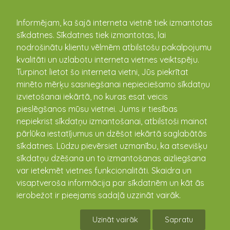
kandava.lv
Informējam, ka šajā interneta vietnē tiek izmantotas
sīkdatnes. Sīkdatnes tiek izmantotas, lai
Aizvadītais gads mazliet nebijis
nodrošinātu klientu vēlmēm atbilstošu pakalpojumu
un neierasts
kvalitāti un uzlabotu interneta vietnes veiktspēju.
Turpinot lietot šo interneta vietni, Jūs piekrītat
07.01.2021
minēto mērķu sasniegšanai nepieciešamo sīkdatņu
izvietošanai iekārtā, no kuras esat veicis
pieslēgšanos mūsu vietnei. Jums ir tiesības
nepiekrist sīkdatņu izmantošanai, atbilstoši mainot
pārlūka iestatījumus un dzēšot iekārtā saglabātās
sīkdatnes. Lūdzu pievērsiet uzmanību, ka atsevišķu
sīkdatņu dzēšana un to izmantošanas aizliegšana
var ietekmēt vietnes funkcionalitāti. Skaidra un
visaptveroša informācija par sīkdatnēm un kāt ās
ierobežot ir pieejams sadaļā uzzināt vairāk.
Uzināt vairāk
Sapratu