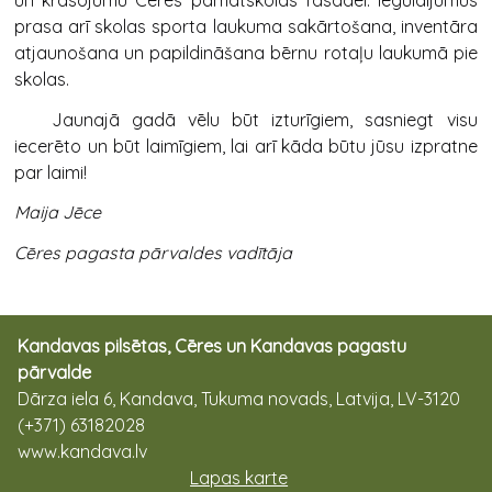
un krāsojumu Cēres pamatskolas fasādei. Ieguldījumus
prasa arī skolas sporta laukuma sakārtošana, inventāra
atjaunošana un papildināšana bērnu rotaļu laukumā pie
skolas.
Jaunajā gadā vēlu būt izturīgiem, sasniegt visu
iecerēto un būt laimīgiem, lai arī kāda būtu jūsu izpratne
par laimi!
Maija Jēce
Cēres pagasta pārvaldes vadītāja
Kandavas pilsētas, Cēres un Kandavas pagastu
pārvalde
Dārza iela 6, Kandava, Tukuma novads, Latvija, LV-3120
(+371) 63182028
www.kandava.lv
Lapas karte