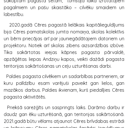
sakoptām pagasta sētām, tumšajā laikā izrotātajiem
pagalmiem un pašu skaistāko – cilvēku smaidiem un
labestību.
2020.gadā Cēres pagastā lielākais kapitālieguldījums
bija Cēres pamatskolas jumta nomaiņa, skolas kolektīvs
un bērni priecājas arī par jauniegādātajiem datoriem un
projektoru. Notiek arī skolas zibens aizsardzības izbūve.
Tika sakārtotas ieejas kāpnes pagasta pārvaldē,
apzāģētas liepas Andziņu kapos, veikti dažādi pagasta
teritorijas sakārtošanas un ceļu uzturēšanas darbi.
Paldies pagasta cilvēkiem un sadarbības partneriem, ar
kuru palīdzību esam varējuši paveikt gan lielos, gan
mazākos darbus. Paldies ikvienam, kurš piedalījies Cēres
pagasta aktivitātēs.
Priekšā sarežģīts un saspringts laiks. Darāmo darbu ir
daudz gan ēku uzturēšanā, gan teritorijas sakārtošanā.
2021.gadā būtu vēlams atjaunot Cēres brīvdabas estrādi