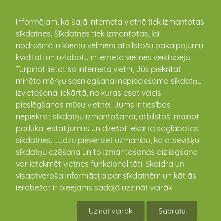
kandava.lv
Informējam, ka šajā interneta vietnē tiek izmantotas
sīkdatnes. Sīkdatnes tiek izmantotas, lai
Atjaunots Cēres pamatskolas
nodrošinātu klientu vēlmēm atbilstošu pakalpojumu
jumta segums
kvalitāti un uzlabotu interneta vietnes veiktspēju.
Turpinot lietot šo interneta vietni, Jūs piekrītat
06.10.2020
minēto mērķu sasniegšanai nepieciešamo sīkdatņu
izvietošanai iekārtā, no kuras esat veicis
pieslēgšanos mūsu vietnei. Jums ir tiesības
nepiekrist sīkdatņu izmantošanai, atbilstoši mainot
pārlūka iestatījumus un dzēšot iekārtā saglabātās
sīkdatnes. Lūdzu pievērsiet uzmanību, ka atsevišķu
sīkdatņu dzēšana un to izmantošanas aizliegšana
var ietekmēt vietnes funkcionalitāti. Skaidra un
visaptveroša informācija par sīkdatnēm un kāt ās
ierobežot ir pieejams sadaļā uzzināt vairāk.
Uzināt vairāk
Sapratu