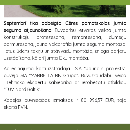
Septembrī tika pabeigta Cēres pamatskolas jumta
seguma atjaunošana
. Būvdarbu ietvaros veikta jumta
konstrukciju protezēšana, remontēšana, dūmeņu
pārmūrēšana, jauna valcprofila jumta seguma montāža,
lietus ūdens tekņu un stāvvadu montāža, sniega barjeru
uzstādīšana, kā arī jumta lūku montāža.
Apliecinājuma karti izstrādāja SIA “Jaunpils projekts”,
būvēja SIA “MARBELLA RN Grupa”. Būvuzraudzību veica
Tehnisko ekspertu sabiedrība ar ierobežotu atbildību
“TUV Nord Baltik”.
Kopējās būvniecības izmaksas ir 80 996,37 EUR, tajā
skaitā PVN.