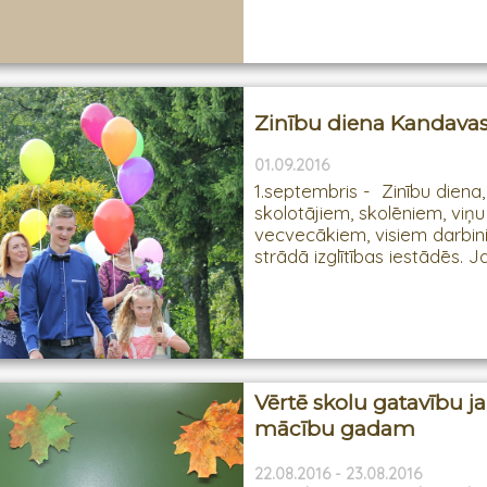
Zinību diena Kandava
01.09.2016
1.septembris - Zinību diena,
skolotājiem, skolēniem, viņ
vecvecākiem, visiem darbin
strādā izglītības iestādēs. Ja
Vērtē skolu gatavību 
mācību gadam
22.08.2016 - 23.08.2016