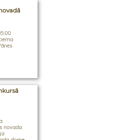
 novadā
15:00
 ciema
Vānes
onkursā
sa
as novada
ja
ovada dome