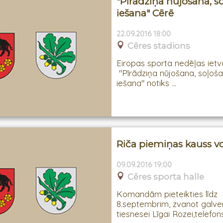
"Pīrādziņa nūjošana, s
iešana" Cērē
22.09.2016 18:00
Cēres stadions
Eiropas sporta nedēļas ietv
"Pīrādziņa nūjošana, soļoša
iešana" notiks ...
Riča piemiņas kauss vo
09.09.2016 19:00
Cēres sporta halle
Komandām pieteikties līdz
8.septembrim, zvanot galve
tiesnesei Līgai Rozei,telefons 