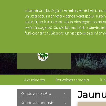
Informējam, ka šajā interneta vietnē tiek izman
un uzlabotu interneta vietnes veiktspēju. Turpi
iekārtā, no kuras esat veicis pieslēgšanos mūsu
iekārtā saglabātās sīkdatnes. Lūdzu pievērsie
funkcionalitāti. Skaidra un visaptveroša inform
Aktualitātes
Pārvaldes teritorija
Tūr
Jaunu
Kandavas pilsēta
Kandavas pagasts