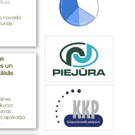
ības
as novada
munds
as
es un
tākās
Cēres
nkursa
davas
a apskatīja
..