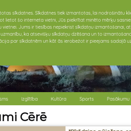
totas sīkdatnes. Sīkdatnes tiek izmantotas, lai nodrošinātu k
not lietot šo interneta vietni, Jūs piekrītat minēto mērķu sas
 vietnei. Jums ir tiesības nepiekrist sīkdatņu izmantošanai, a
t uzmanību, ka atsevišķu sīkdatņu dzēšana un to izmantošana
ācija par sīkdatnēm un kāt ās ierobežot ir pieejams sadaļā uz
isms
Izglītība
Kultūra
Sports
Pasākumu 
mi Cērē