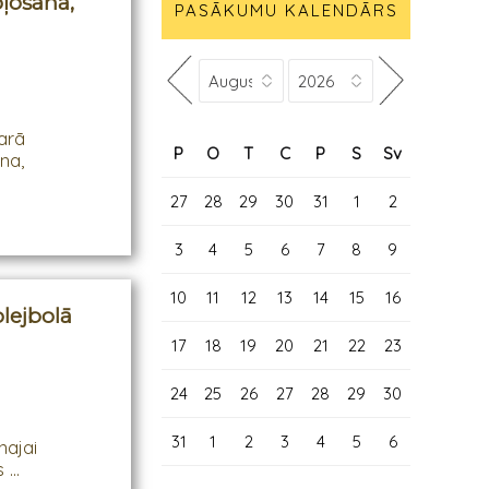
oļošana,
PASĀKUMU KALENDĀRS
arā
P
O
T
C
P
S
Sv
na,
27
28
29
30
31
1
2
3
4
5
6
7
8
9
10
11
12
13
14
15
16
lejbolā
17
18
19
20
21
22
23
24
25
26
27
28
29
30
31
1
2
3
4
5
6
najai
...