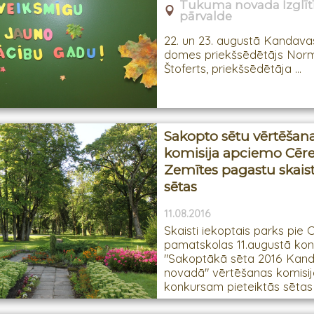
Tukuma novada Izglīt
pārvalde
22. un 23. augustā Kandav
domes priekšsēdētājs Nor
Štoferts, priekšsēdētāja ...
Sakopto sētu vērtēšan
komisija apciemo Cēr
Zemītes pagastu skais
sētas
11.08.2016
Skaisti iekoptais parks pie 
pamatskolas 11.augustā ko
"Sakoptākā sēta 2016 Kan
novadā" vērtēšanas komisij
konkursam pieteiktās sētas .