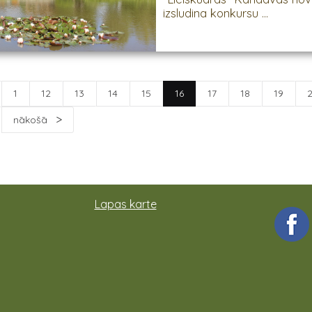
izsludina konkursu ...
1
12
13
14
15
16
17
18
19
nākošā
Lapas karte