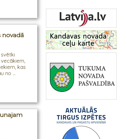
s novadā
 svētki
u vecākiem,
iekiem, kas
u no ...
jaunajam