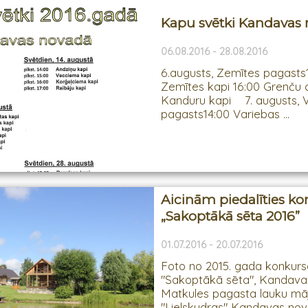
Kapu svētki Kandavas
06.08.2016 - 28.08.2016
6.augusts, Zemītes pagasts
Zemītes kapi 16:00 Grenču
Kanduru kapi 7. augusts, 
pagasts14:00 Variebas ...
Aicinām piedalīties k
„Sakoptākā sēta 2016”
01.07.2016 - 20.07.2016
Foto no 2015. gada konkur
"Sakoptākā sēta", Kandav
Matkules pagasta lauku mā
"Lielskudras" Kandavas n