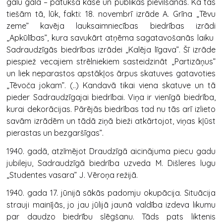
galu galā – patukša kase un publikas pievilšanās. Kā tas
tiešām tā, lūk, fakti: 18. novembrī izrāde A. Grīna „Tēvu
zeme” kavēja lauksaimniecības biedrības izrādi
„Apkūlības”, kura savukārt atņēma sagatavošanās laiku
Sadraudzīgās biedrības izrādei „Kalēja līgava”. Šī izrāde
piespiež vecajiem strēlniekiem sasteidzināt „Partizāņus”
un liek neparastos apstākļos ārpus skatuves gatavoties
„Tēvoča jokam”. (..) Kandavā tikai viena skatuve un tā
pieder Sadraudzīgajai biedrībai. Viņa ir vienīgā biedrība,
kurai dekorācijas. Pārējās biedrības tad nu tās arī izlieto
savām izrādēm un tādā ziņā bieži atkārtojot, viņas kļūst
pierastas un bezgaršīgas”.
1940. gadā, atzīmējot Draudzīgā aicinājuma piecu gadu
jubileju, Sadraudzīgā biedrība uzveda M. Dišleres lugu
„Studentes vasara” J. Vēroņa režijā.
1940. gada 17. jūnijā sākās padomju okupācija. Situācija
strauji mainījās, jo jau jūlijā jaunā valdība izdeva likumu
par daudzo biedrību slēgšanu. Tāds pats liktenis