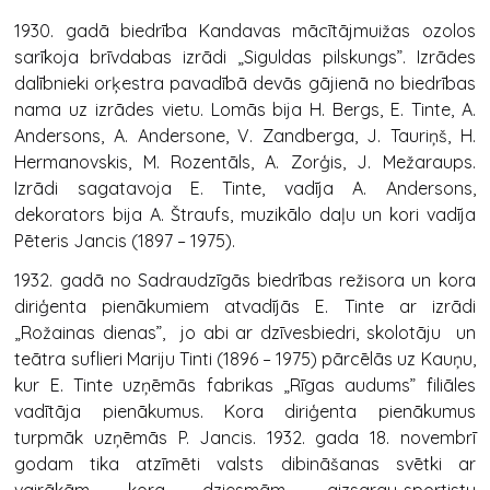
1930. gadā biedrība Kandavas mācītājmuižas ozolos
sarīkoja brīvdabas izrādi „Siguldas pilskungs”. Izrādes
dalībnieki orķestra pavadībā devās gājienā no biedrības
nama uz izrādes vietu. Lomās bija H. Bergs, E. Tinte, A.
Andersons, A. Andersone, V. Zandberga, J. Tauriņš, H.
Hermanovskis, M. Rozentāls, A. Zorģis, J. Mežaraups.
Izrādi sagatavoja E. Tinte, vadīja A. Andersons,
dekorators bija A. Štraufs, muzikālo daļu un kori vadīja
Pēteris Jancis (1897 – 1975).
1932. gadā no Sadraudzīgās biedrības režisora un kora
diriģenta pienākumiem atvadījās E. Tinte ar izrādi
„Rožainas dienas”, jo abi ar dzīvesbiedri, skolotāju un
teātra suflieri Mariju Tinti (1896 – 1975) pārcēlās uz Kauņu,
kur E. Tinte uzņēmās fabrikas „Rīgas audums” filiāles
vadītāja pienākumus. Kora diriģenta pienākumus
turpmāk uzņēmās P. Jancis. 1932. gada 18. novembrī
godam tika atzīmēti valsts dibināšanas svētki ar