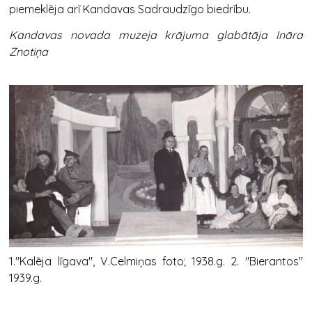
piemeklēja arī Kandavas Sadraudzīgo biedrību.
Kandavas novada muzeja krājuma glabātāja Ināra
Znotiņa
1."Kalēja līgava", V.Celmiņas foto; 1938.g. 2. "Bierantos"
1939.g.