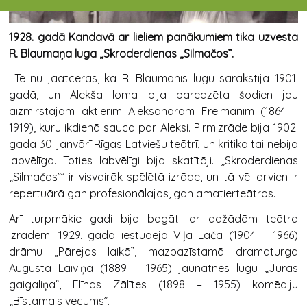
1928. gadā Kandavā ar lieliem panākumiem tika uzvesta
R. Blaumaņa luga „Skroderdienas „Silmačos”.
Te nu jāatceras, ka R. Blaumanis lugu sarakstīja 1901.
gadā, un Alekša loma bija paredzēta šodien jau
aizmirstajam aktierim Aleksandram Freimanim (1864 –
1919), kuru ikdienā sauca par Aleksi. Pirmizrāde bija 1902.
gada 30. janvārī Rīgas Latviešu teātrī, un kritika tai nebija
labvēlīga. Toties labvēlīgi bija skatītāji. „Skroderdienas
„Silmačos”” ir visvairāk spēlētā izrāde, un tā vēl arvien ir
repertuārā gan profesionālajos, gan amatierteātros.
Arī turpmākie gadi bija bagāti ar dažādām teātra
izrādēm. 1929. gadā iestudēja Viļa Lāča (1904 – 1966)
drāmu „Pārejas laikā”, mazpazīstamā dramaturga
Augusta Laiviņa (1889 – 1965) jaunatnes lugu „Jūras
gaigaliņa”, Elīnas Zālītes (1898 – 1955) komēdiju
„Bīstamais vecums”.