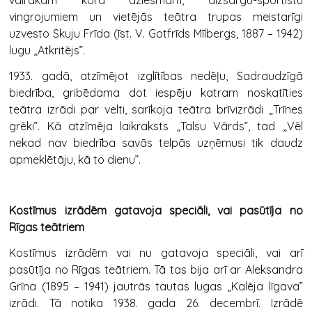
vairākām kora dziesmām, aizsargu-sportistu
vingrojumiem un vietējās teātra trupas meistarīgi
uzvesto Skuju Frīda (īst. V. Gotfrīds Mīlbergs, 1887 – 1942)
lugu „Atkritējs”.
1933. gadā, atzīmējot izglītības nedēļu, Sadraudzīgā
biedrība, gribēdama dot iespēju katram noskatīties
teātra izrādi par velti, sarīkoja teātra brīvizrādi „Trīnes
grēki”. Kā atzīmēja laikraksts „Talsu Vārds”, tad „Vēl
nekad nav biedrība savās telpās uzņēmusi tik daudz
apmeklētāju, kā to dienu”.
Kostīmus izrādēm gatavoja speciāli, vai pasūtīja no
Rīgas teātriem
Kostīmus izrādēm vai nu gatavoja speciāli, vai arī
pasūtīja no Rīgas teātriem. Tā tas bija arī ar Aleksandra
Grīna (1895 – 1941) jautrās tautas lugas „Kalēja līgava”
izrādi. Tā notika 1938. gada 26. decembrī. Izrādē