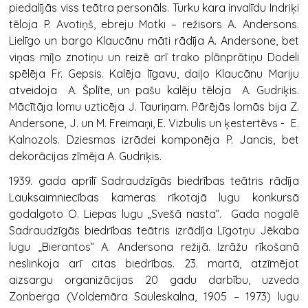
piedalījās viss teātra personāls. Turku kara invalīdu Indriķi
tēloja P. Avotiņš, ebreju Motki – režisors A. Andersons.
Lielīgo un bargo Klaucānu māti rādīja A. Andersone, bet
viņas mīļo znotiņu un reizē arī trako plānprātiņu Dodeli
spēlēja Fr. Gepsis. Kalēja līgavu, daiļo Klaucānu Mariju
atveidoja A. Šplīte, un pašu kalēju tēloja A. Gudriķis.
Mācītāja lomu uzticēja J. Tauriņam. Pārējās lomās bija Z.
Andersone, J. un M. Freimaņi, E. Vizbulis un ķestertēvs - E.
Kalnozols. Dziesmas izrādei komponēja P. Jancis, bet
dekorācijas zīmēja A. Gudriķis.
1939. gada aprīlī Sadraudzīgās biedrības teātris rādīja
Lauksaimniecības kameras rīkotajā lugu konkursā
godalgoto O. Liepas lugu „Svešā nasta”. Gada nogalē
Sadraudzīgās biedrības teātris izrādīja Līgotņu Jēkaba
lugu „Bierantos” A. Andersona režijā. Izrāžu rīkošanā
neslinkoja arī citas biedrības. 23. martā, atzīmējot
aizsargu organizācijas 20 gadu darbību, uzveda
Zonberga (Voldemāra Sauleskalna, 1905 – 1973) lugu