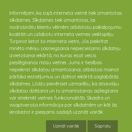
kandava.lv
Informējam, ka šajā interneta vietnē tiek izmantotas
sīkdatnes. Sīkdatnes tiek izmantotas, lai
Arī Kandavā spēlē teātri / 19. gs.
nodrošinātu klientu vēlmēm atbilstošu pakalpojumu
otrā puse – 1940. gads/
kvalitāti un uzlabotu interneta vietnes veiktspēju.
Turpinot lietot šo interneta vietni, Jūs piekrītat
11.10.2018
minēto mērķu sasniegšanai nepieciešamo sīkdatņu
izvietošanai iekārtā, no kuras esat veicis
/ Turpinājums/
pieslēgšanos mūsu vietnei. Jums ir tiesības
nepiekrist sīkdatņu izmantošanai, atbilstoši mainot
pārlūka iestatījumus un dzēšot iekārtā saglabātās
sīkdatnes. Lūdzu pievērsiet uzmanību, ka atsevišķu
sīkdatņu dzēšana un to izmantošanas aizliegšana
var ietekmēt vietnes funkcionalitāti. Skaidra un
visaptveroša informācija par sīkdatnēm un kāt ās
ierobežot ir pieejams sadaļā uzzināt vairāk.
Uzināt vairāk
Sapratu