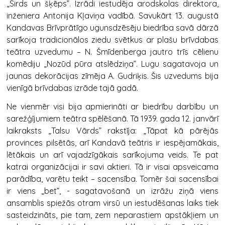
„Sirds un šķēps”. Izrādi iestudēja arodskolas direktora,
inženiera Antonija Kļaviņa vadībā. Savukārt 13. augustā
Kandavas Brīvprātīgo ugunsdzēsēju biedrība savā dārzā
sarīkoja tradicionālos ziedu svētkus ar plašu brīvdabas
teātra uzvedumu – N. Šmīdenberga jautro trīs cēlienu
komēdiju „Nozūd pūra atslēdziņa”. Lugu sagatavoja un
jaunas dekorācijas zīmēja A. Gudriķis. Šis uzvedums bija
vienīgā brīvdabas izrāde tajā gadā.
Ne vienmēr visi bija apmierināti ar biedrību darbību un
sarežģījumiem teātra spēlēšanā. Tā 1939. gada 12. janvārī
laikraksts „Talsu Vārds” rakstīja: „Tāpat kā pārējās
provinces pilsētās, arī Kandavā teātris ir iespējamākais,
lētākais un arī vajadzīgākais sarīkojuma veids. Te pat
katrai organizācijai ir savi aktieri. Tā ir visai apsveicama
parādība, varētu teikt – sacensība. Tomēr šai sacensībai
ir viens „bet”, - sagatavošanā un izrāžu ziņā viens
ansamblis spiežās otram virsū un iestudēšanas laiks tiek
sasteidzināts, pie tam, zem neparastiem apstākļiem un