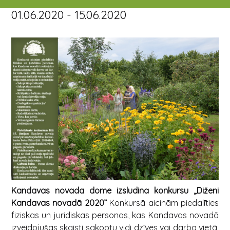
01.06.2020 - 15.06.2020
Kandavas novada dome izsludina konkursu „Diženi
Kandavas novadā 2020”
Konkursā aicinām piedalīties
fiziskas un juridiskas personas, kas Kandavas novadā
izveidojušas skaisti sakoptu vidi dzīves vai darba vietā,