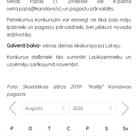
Ivetas Pāžas (T.
29186169
vai e-pastā
iveta.paza@kandava.lv) un pagastu pārvaldēs.
Pieteikumus konkursam var iesniegt ne tikai paši māju
īpašnieki un pagastu pārvaldnieki, bet jebkurš novada
iedzīvotājs.
Galvenā balva-
vienas dienas ekskursija pa Latviju.
Konkursa dalībnieki tiks sumināti Lauksaimnieku un
uzņēmēju sarīkojumā novembrī.
Foto: Skaistākais dārzs 2019- “Kalēji” Kandavas
pagasts
P
O
T
C
P
S
Sv