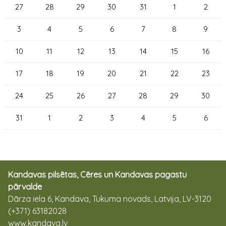
27
28
29
30
31
1
2
3
4
5
6
7
8
9
10
11
12
13
14
15
16
17
18
19
20
21
22
23
24
25
26
27
28
29
30
31
1
2
3
4
5
6
Kandavas pilsētas, Cēres un Kandavas pagastu
pārvalde
Dārza iela 6, Kandava, Tukuma novads, Latvija, LV-3120
(+371) 63182028
www.kandava.lv