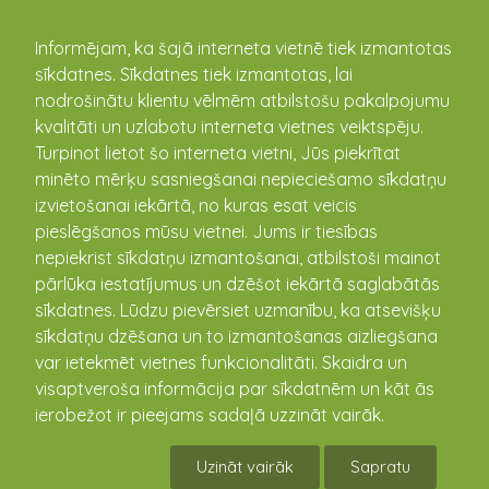
kandava.lv
Informējam, ka šajā interneta vietnē tiek izmantotas
sīkdatnes. Sīkdatnes tiek izmantotas, lai
PASĀKUMU
nodrošinātu klientu vēlmēm atbilstošu pakalpojumu
kvalitāti un uzlabotu interneta vietnes veiktspēju.
KALENDĀRS
Turpinot lietot šo interneta vietni, Jūs piekrītat
minēto mērķu sasniegšanai nepieciešamo sīkdatņu
izvietošanai iekārtā, no kuras esat veicis
pieslēgšanos mūsu vietnei. Jums ir tiesības
nepiekrist sīkdatņu izmantošanai, atbilstoši mainot
pārlūka iestatījumus un dzēšot iekārtā saglabātās
sīkdatnes. Lūdzu pievērsiet uzmanību, ka atsevišķu
sīkdatņu dzēšana un to izmantošanas aizliegšana
var ietekmēt vietnes funkcionalitāti. Skaidra un
visaptveroša informācija par sīkdatnēm un kāt ās
Aicinām piedalīties konkursā
ierobežot ir pieejams sadaļā uzzināt vairāk.
“Diženi Kandavas novadā
Uzināt vairāk
Sapratu
2020”