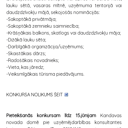
lauku sētā, vasaras mītnē, uzņēmuma teritorijā vai
daudzdzīvokļu mājā, sekojošās nominācijās:
-Sakoptākā privātmāja;
-Sakoptākā zemnieku saimniecība;
-Krāšņākais balkons, skatlogs vai daudzdzīvokļu māja;
-Dižākā lauku sēta;
-Darbīgākā organizācija/uzņēmums;
-Skaistākais dārzs;
-Radošākais novadnieks;
-Vieta, kas jāredz;
-Veiksmīgākais tūrisma piedāvājums.
KONKURSA NOLIKUMS ŠEIT
Pieteikšanās konkursam līdz 15.jūnijam
Kandavas
novada domē pie uzņēmējdarbības konsultantes