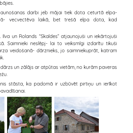
bājies.
jaunošanas darbi jeb mājai tiek dota ceturtā elpa-
rā- vecvectēva laikā, bet trešā elpa dota, kad
 Ilva un Rolands “Skaldes” atjaunojuši un iekārtojuši
 Saimnieki neslēpj- lai to veiksmīgi izdarītu tikuši
 dārza veidošanā- dārznieks, jo saimniekuprāt, katram
k.
ābeļdārzs un zālājs ar atpūtas vietām, no kurām paveras
ežu.
is stāsta, ka padomā ir uzbūvēt pirtiņu un ierīkot
pavadīšanai.