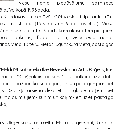
viesu nama piedāvājumu saimniece
ā dzīvo kopš 1996.gada.
Kandavas un piedāvā izīrēt viesību telpu ar kamīnu
 trīs istabās (16 vietas un 9 papildvietas). Viesu
, TV un mūzikas centrs. Sportiskām aktivitātēm pieejams
bola laukums, futbola vārti, velosipēdu noma,
nās vieta, 10 telšu vietas, ugunskura vieta, pastaigas
Meldri”-1
saimnieko Ilze Rezevska un Artis Birģelis
, kuri
nācijai “Krāšņākais balkons”. Uz balkona izveidota
 podi ar dažādu krāsu begonijām un pelargonijām, bet
js. Dzīvokļa ārsiena dekorēta ar gludiem oļiem, bet
j mājas mīluļiem- sunim un kaķim- ērti iziet pastaigā
akaļ.
vars Jirgensons ar meitu Mairu Jirgensoni
, kura te