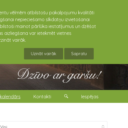
lientu vēlmēm atbilstošu pakalpojumu kvalitāti
niegšanai nepieciešamo sīkdatņu izvietošanai
tbilstoši mainot pārlūka iestatījumus un dzēšot
s aizliegšana var ietekmēt vietnes
zināt vairāk.
Uzināt vairāk
Sapratu
kalendārs
Kontakti
Iespējas