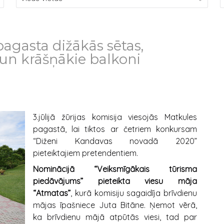
agasta dižākās sētas,
un krāšņākie balkoni
3.jūlijā žūrijas komisija viesojās Matkules
pagastā, lai tiktos ar četriem konkursam
“Diženi Kandavas novadā 2020”
pieteiktajiem pretendentiem.
Nominācijā “Veiksmīgākais tūrisma
piedāvājums” pieteikta viesu māja
“Atmatas”
, kurā komisiju sagaidīja brīvdienu
mājas īpašniece Juta Bitāne. Ņemot vērā,
ka brīvdienu mājā atpūtās viesi, tad par