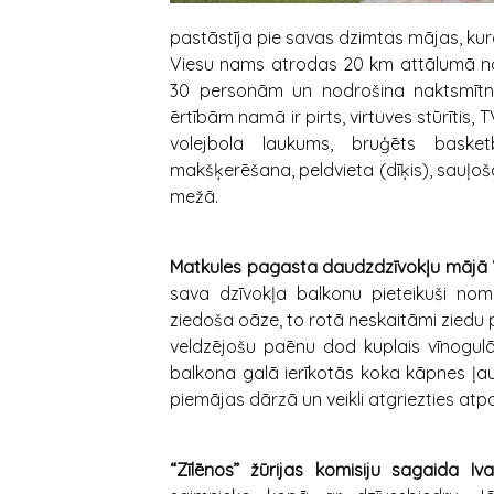
pastāstīja pie savas dzimtas mājas, kur
Viesu nams atrodas 20 km attālumā no 
30 personām un nodrošina naktsmītnes
ērtībām namā ir pirts, virtuves stūrītis
volejbola laukums, bruģēts basket
makšķerēšana, peldvieta (dīķis), sauļoša
mežā.
Matkules pagasta daudzdzīvokļu mājā “
sava dzīvokļa balkonu pieteikuši nomi
ziedoša oāze, to rotā neskaitāmi ziedu
veldzējošu paēnu dod kuplais vīnogulā
balkona galā ierīkotās koka kāpnes ļau
piemājas dārzā un veikli atgriezties atp
“Zīlēnos” žūrijas komisiju sagaida I