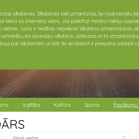
totas sīkdatnes. Sīkdatnes tiek izmantotas, lai nodrošinātu k
not lietot šo interneta vietni, Jūs piekrītat minēto mērķu sas
 vietnei. Jums ir tiesības nepiekrist sīkdatņu izmantošanai, a
t uzmanību, ka atsevišķu sīkdatņu dzēšana un to izmantošana
ācija par sīkdatnēm un kāt ās ierobežot ir pieejams sadaļā uz
isms
Izglītība
Kultūra
Sports
Pasākumu 
DĀRS