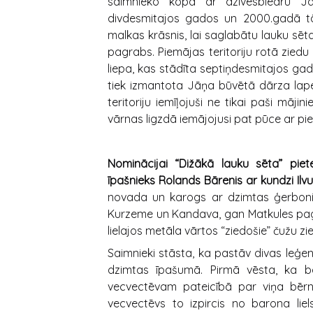
saimnieko kopā ar dzīvesbiedru Jā
divdesmitajos gados un 2000.gadā tā 
malkas krāsnis, lai saglabātu lauku sēta
pagrabs. Piemājas teritoriju rotā zied
liepa, kas stādīta septiņdesmitajos ga
tiek izmantota Jāņa būvētā dārza lapen
teritoriju iemīļojuši ne tikai paši mājin
vārnas ligzdā iemājojusi pat pūce ar pi
Nominācijai “Dižākā lauku sēta” piete
īpašnieks Rolands Bārenis ar kundzi Ilvu
novada un karogs ar dzimtas ģerboni.
Kurzeme un Kandava, gan Matkules paga
lielajos metāla vārtos “ziedošie” čužu zie
Saimnieki stāsta, ka pastāv divas leģ
dzimtas īpašumā. Pirmā vēsta, ka ba
vecvectēvam pateicībā par viņa bērn
vecvectēvs to izpircis no barona lie