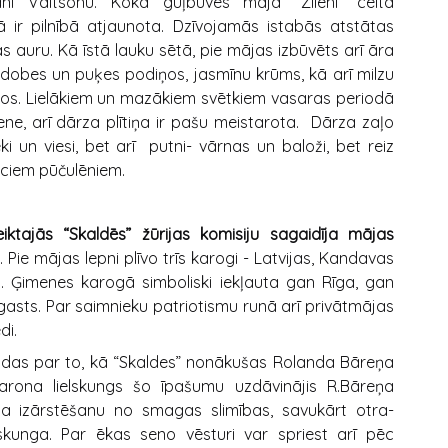
ni Valtsonu. Koka guļbūves māja “Zīlēni” celta
ir pilnībā atjaunota. Dzīvojamās istabās atstātas
s auru. Kā īstā lauku sētā, pie mājas izbūvēts arī āra
u dobes un puķes podiņos, jasmīnu krūms, kā arī milzu
dos. Lielākiem un mazākiem svētkiem vasaras periodā
e, arī dārza plītiņa ir pašu meistarota. Dārza zaļo
ieki un viesi, bet arī putni- vārnas un baloži, bet reiz
eciem pūčulēniem.
iktajās “Skaldēs” žūrijas komisiju sagaidīja mājas
. Pie mājas lepni plīvo trīs karogi - Latvijas, Kandavas
 Ģimenes karogā simboliski iekļauta gan Rīga, gan
sts. Par saimnieku patriotismu runā arī privātmājas
di.
endas par to, kā “Skaldes” nonākušas Rolanda Bāreņa
rona lielskungs šo īpašumu uzdāvinājis R.Bāreņa
a izārstēšanu no smagas slimības, savukārt otra-
lskunga. Par ēkas seno vēsturi var spriest arī pēc