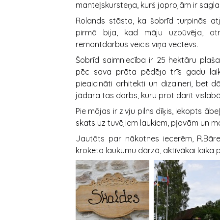
manteļskursteņa, kurš joprojām ir sagla
Rolands stāsta, ka šobrīd turpinās at
pirmā bija, kad māju uzbūvēja, ot
remontdarbus veicis viņa vectēvs.
Šobrīd saimniecība ir 25 hektāru plaša.
pēc sava prāta pēdējo trīs gadu laikā.
pieaicināti arhitekti un dizaineri, bet
jādara tas darbs, kuru prot darīt vislabā
Pie mājas ir zivju pilns dīķis, iekopts 
skats uz tuvējiem laukiem, pļavām un m
Jautāts par nākotnes iecerēm, R.Bāren
kroketa laukumu dārzā, aktīvākai laika 