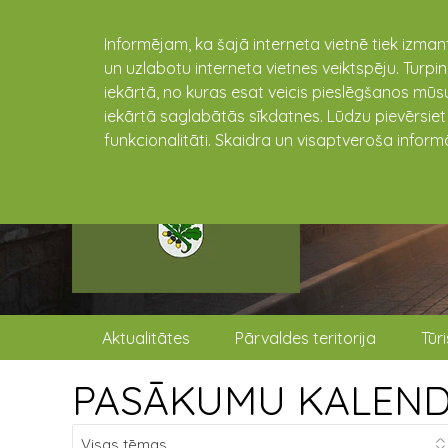
Informējam, ka šajā interneta vietnē tiek izman
un uzlabotu interneta vietnes veiktspēju. Turpi
iekārtā, no kuras esat veicis pieslēgšanos mūsu
iekārtā saglabātās sīkdatnes. Lūdzu pievērsie
funkcionalitāti. Skaidra un visaptveroša inform
Aktualitātes
Pārvaldes teritorija
Tūr
PASĀKUMU KALEN