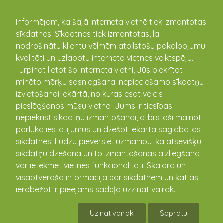
kandava.lv
Informējam, ka šajā interneta vietnē tiek izmantotas
sīkdatnes. Sīkdatnes tiek izmantotas, lai
PASĀKUMU
nodrošinātu klientu vēlmēm atbilstošu pakalpojumu
kvalitāti un uzlabotu interneta vietnes veiktspēju.
KALENDĀRS
Turpinot lietot šo interneta vietni, Jūs piekrītat
minēto mērķu sasniegšanai nepieciešamo sīkdatņu
izvietošanai iekārtā, no kuras esat veicis
pieslēgšanos mūsu vietnei. Jums ir tiesības
nepiekrist sīkdatņu izmantošanai, atbilstoši mainot
pārlūka iestatījumus un dzēšot iekārtā saglabātās
sīkdatnes. Lūdzu pievērsiet uzmanību, ka atsevišķu
sīkdatņu dzēšana un to izmantošanas aizliegšana
var ietekmēt vietnes funkcionalitāti. Skaidra un
visaptveroša informācija par sīkdatnēm un kāt ās
Koncertuzvedums bērniem
ierobežot ir pieejams sadaļā uzzināt vairāk.
"Pūka piedzīvojums"
Uzināt vairāk
Sapratu