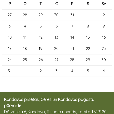
P
O
T
C
P
S
Sv
27
28
29
30
31
1
2
3
4
5
6
7
8
9
10
11
12
13
14
15
16
17
18
19
20
21
22
23
24
25
26
27
28
29
30
31
1
2
3
4
5
6
Kandavas pilsētas, Cēres un Kandavas pagastu
pārvalde
Dārza iela 6, Kandava, Tukuma novads, Latvija, LV-3120