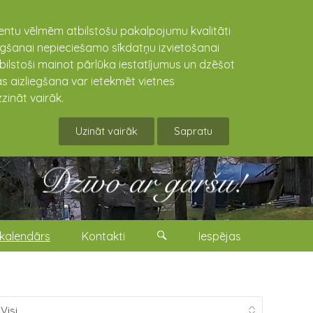
lientu vēlmēm atbilstošu pakalpojumu kvalitāti
niegšanai nepieciešamo sīkdatņu izvietošanai
tbilstoši mainot pārlūka iestatījumus un dzēšot
s aizliegšana var ietekmēt vietnes
zināt vairāk.
Uzināt vairāk
Sapratu
kalendārs
Kontakti
Iespējas