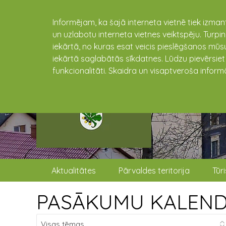
Informējam, ka šajā interneta vietnē tiek izman
un uzlabotu interneta vietnes veiktspēju. Turpi
iekārtā, no kuras esat veicis pieslēgšanos mūsu
iekārtā saglabātās sīkdatnes. Lūdzu pievērsie
funkcionalitāti. Skaidra un visaptveroša inform
Aktualitātes
Pārvaldes teritorija
Tūr
PASĀKUMU KALEN