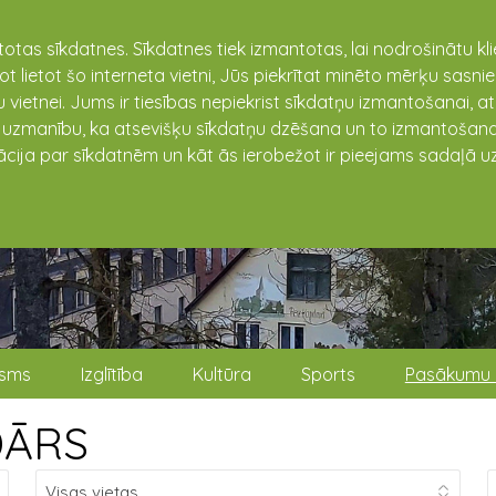
totas sīkdatnes. Sīkdatnes tiek izmantotas, lai nodrošinātu k
not lietot šo interneta vietni, Jūs piekrītat minēto mērķu sas
 vietnei. Jums ir tiesības nepiekrist sīkdatņu izmantošanai, a
t uzmanību, ka atsevišķu sīkdatņu dzēšana un to izmantošana
ācija par sīkdatnēm un kāt ās ierobežot ir pieejams sadaļā uz
isms
Izglītība
Kultūra
Sports
Pasākumu 
DĀRS