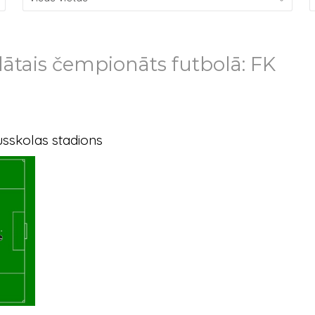
ātais čempionāts futbolā: FK
sskolas stadions