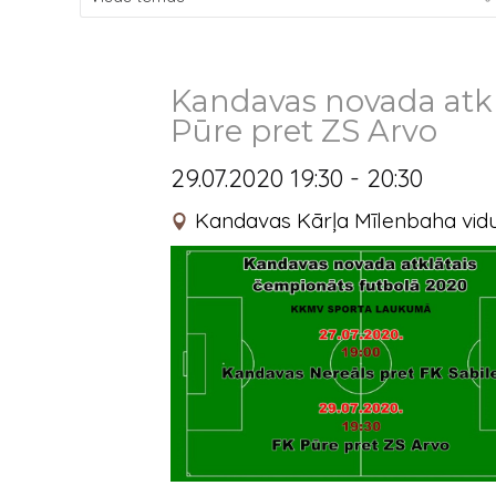
Kandavas novada atkl
Pūre pret ZS Arvo
29.07.2020 19:30 - 20:30
Kandavas Kārļa Mīlenbaha vidu