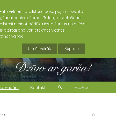
lientu vēlmēm atbilstošu pakalpojumu kvalitāti
niegšanai nepieciešamo sīkdatņu izvietošanai
tbilstoši mainot pārlūka iestatījumus un dzēšot
s aizliegšana var ietekmēt vietnes
zināt vairāk.
Uzināt vairāk
Sapratu
kalendārs
Kontakti
Iespējas