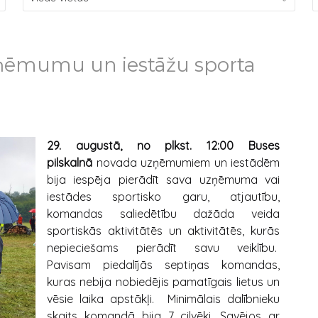
ņēmumu un iestāžu sporta
29. augustā, no plkst. 12:00 Buses
pilskalnā
novada uzņēmumiem un iestādēm
bija iespēja pierādīt sava uzņēmuma vai
iestādes sportisko garu, atjautību,
komandas saliedētību dažāda veida
sportiskās aktivitātēs un aktivitātēs, kurās
nepieciešams pierādīt savu veiklību.
Pavisam piedalījās septiņas komandas,
kuras nebija nobiedējis pamatīgais lietus un
vēsie laika apstākļi. Minimālais dalībnieku
skaits komandā bija 7 cilvēki. Savējos ar