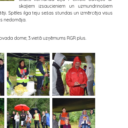
skaļiem izsaucieniem un uzmundrinošiem
tēji. Spēles ilga teju sešas stundas un izmērcēja visus
ens nedomāja.
s novada dome; 3.vietā uzņēmums RGR plus.