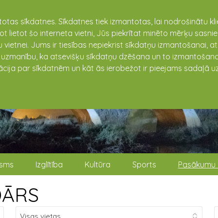
totas sīkdatnes. Sīkdatnes tiek izmantotas, lai nodrošinātu k
not lietot šo interneta vietni, Jūs piekrītat minēto mērķu sas
 vietnei. Jums ir tiesības nepiekrist sīkdatņu izmantošanai, a
t uzmanību, ka atsevišķu sīkdatņu dzēšana un to izmantošana
ācija par sīkdatnēm un kāt ās ierobežot ir pieejams sadaļā uz
isms
Izglītība
Kultūra
Sports
Pasākumu 
DĀRS