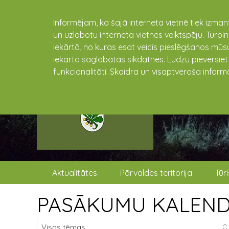
Informējam, ka šajā interneta vietnē tiek izman
un uzlabotu interneta vietnes veiktspēju. Turpi
iekārtā, no kuras esat veicis pieslēgšanos mūsu
iekārtā saglabātās sīkdatnes. Lūdzu pievērsie
funkcionalitāti. Skaidra un visaptveroša inform
Aktualitātes
Pārvaldes teritorija
Tūr
PASĀKUMU KALEN