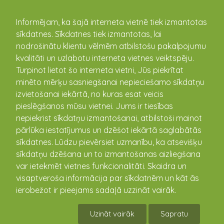
kandava.lv
Informējam, ka šajā interneta vietnē tiek izmantotas
sīkdatnes. Sīkdatnes tiek izmantotas, lai
PASĀKUMU
nodrošinātu klientu vēlmēm atbilstošu pakalpojumu
kvalitāti un uzlabotu interneta vietnes veiktspēju.
KALENDĀRS
Turpinot lietot šo interneta vietni, Jūs piekrītat
minēto mērķu sasniegšanai nepieciešamo sīkdatņu
izvietošanai iekārtā, no kuras esat veicis
pieslēgšanos mūsu vietnei. Jums ir tiesības
nepiekrist sīkdatņu izmantošanai, atbilstoši mainot
pārlūka iestatījumus un dzēšot iekārtā saglabātās
sīkdatnes. Lūdzu pievērsiet uzmanību, ka atsevišķu
sīkdatņu dzēšana un to izmantošanas aizliegšana
var ietekmēt vietnes funkcionalitāti. Skaidra un
visaptveroša informācija par sīkdatnēm un kāt ās
Aicinām jaunus dalībniekus !
ierobežot ir pieejams sadaļā uzzināt vairāk.
06.10.2020 10:00 - 30.11.2020 - 17:00
Uzināt vairāk
Sapratu