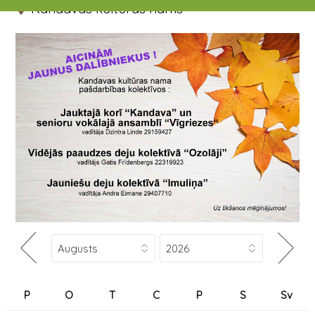
Kandavas kultūras nams
P
O
T
C
P
S
Sv