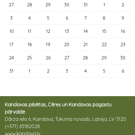
27
28
29
30
31
1
2
3
4
5
6
7
8
9
10
11
12
13
14
15
16
17
18
19
20
21
22
23
24
25
26
27
28
29
30
31
1
2
3
4
5
6
Kandavas pilsētas, Cēres un Kandavas pagastu
pārvalde
Dārza iela 6, Kandava, Tukuma novads, Latvija, LV-3120
(+371) 63182028
www.kandava.lv