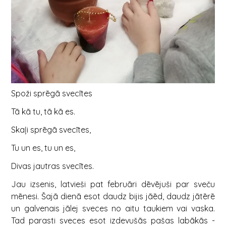
Spoži sprēgā svecītes
Tā kā tu, tā kā es.
Skaļi sprēgā svecītes,
Tu un es, tu un es,
Divas jautras svecītes.
Jau izsenis, latvieši pat februāri dēvējuši par sveču
mēnesi. Šajā dienā esot daudz bijis jāēd, daudz jātērē
un galvenais jālej sveces no aitu taukiem vai vaska.
Tad parasti sveces esot izdevušās pašas labākās -