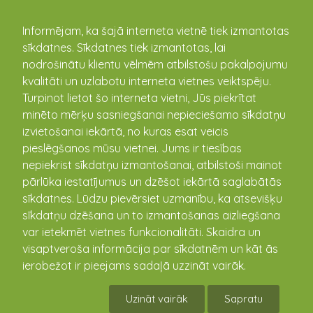
kandava.lv
Informējam, ka šajā interneta vietnē tiek izmantotas
sīkdatnes. Sīkdatnes tiek izmantotas, lai
PASĀKUMU
nodrošinātu klientu vēlmēm atbilstošu pakalpojumu
kvalitāti un uzlabotu interneta vietnes veiktspēju.
KALENDĀRS
Turpinot lietot šo interneta vietni, Jūs piekrītat
minēto mērķu sasniegšanai nepieciešamo sīkdatņu
izvietošanai iekārtā, no kuras esat veicis
pieslēgšanos mūsu vietnei. Jums ir tiesības
nepiekrist sīkdatņu izmantošanai, atbilstoši mainot
pārlūka iestatījumus un dzēšot iekārtā saglabātās
sīkdatnes. Lūdzu pievērsiet uzmanību, ka atsevišķu
sīkdatņu dzēšana un to izmantošanas aizliegšana
var ietekmēt vietnes funkcionalitāti. Skaidra un
visaptveroša informācija par sīkdatnēm un kāt ās
Sveču diena jauktajā
ierobežot ir pieejams sadaļā uzzināt vairāk.
pirmsskolas grupā
Uzināt vairāk
Sapratu