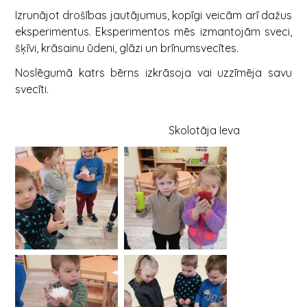
Izrunājot drošības jautājumus, kopīgi veicām arī dažus
eksperimentus. Eksperimentos mēs izmantojām sveci,
šķīvi, krāsainu ūdeni, glāzi un brīnumsvecītes.
Noslēgumā katrs bērns izkrāsoja vai uzzīmēja savu
svecīti.
Skolotāja Ieva