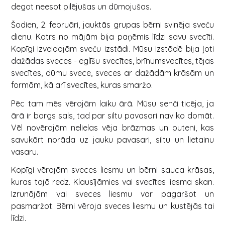
degot neesot pilējušas un dūmojušas.
Šodien, 2. februāri, jauktās grupas bērni svinēja sveču
dienu. Katrs no mājām bija paņēmis līdzi savu svecīti.
Kopīgi izveidojām sveču izstādi. Mūsu izstādē bija ļoti
dažādas sveces - eglīšu svecītes, brīnumsvecītes, tējas
svecītes, dūmu svece, sveces ar dažādām krāsām un
formām, kā arī svecītes, kuras smaržo.
Pēc tam mēs vērojām laiku ārā. Mūsu senči ticēja, ja
ārā ir bargs sals, tad par siltu pavasari nav ko domāt.
Vēl novērojām nelielas vēja brāzmas un puteni, kas
savukārt norāda uz jauku pavasari, siltu un lietainu
vasaru.
Kopīgi vērojām sveces liesmu un bērni sauca krāsas,
kuras tajā redz. Klausījāmies vai svecītes liesma skan.
Izrunājām vai sveces liesmu var pagaršot un
pasmaržot. Bērni vēroja sveces liesmu un kustējās tai
līdzi.