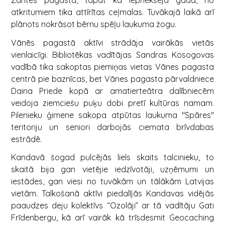
Zantes pagastā, tāpat kā iepriekšējā gadā, no
atkritumiem tika attīrītas ceļmalas. Tuvākajā laikā arī
plānots nokrāsot bērnu spēļu laukuma žogu.
Vānēs pagastā aktīvi strādāja vairākās vietās
vienlaicīgi. Bibliotēkas vadītājas Sandras Kosogovas
vadībā tika sakoptas piemiņas vietas Vānes pagasta
centrā pie baznīcas, bet Vānes pagasta pārvaldniece
Daina Priede kopā ar amatierteātra dalībniecēm
veidoja ziemciešu puķu dobi pretī kultūras namam.
Pilenieku ģimene sakopa atpūtas laukuma "Spāres"
teritoriju un seniori darbojās ciemata brīvdabas
estrādē.
Kandavā šogad pulcējās liels skaits talcinieku, to
skaitā bija gan vietējie iedzīvotāji, uzņēmumi un
iestādes, gan viesi no tuvākām un tālākām Latvijas
vietām. Talkošanā aktīvi piedalījās Kandavas vidējās
paaudzes deju kolektīvs “Ozolāji” ar tā vadītāju Gati
Frīdenbergu, kā arī vairāk kā trīsdesmit Geocaching