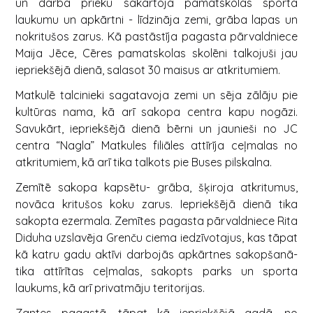
un darba prieku sakārtoja pamatskolas sporta
laukumu un apkārtni - līdzināja zemi, grāba lapas un
nokritušos zarus. Kā pastāstīja pagasta pārvaldniece
Maija Jēce, Cēres pamatskolas skolēni talkojuši jau
iepriekšējā dienā, salasot 30 maisus ar atkritumiem.
Matkulē talcinieki sagatavoja zemi un sēja zālāju pie
kultūras nama, kā arī sakopa centra kapu nogāzi.
Savukārt, iepriekšējā dienā bērni un jaunieši no JC
centra “Nagla” Matkules filiāles attīrīja ceļmalas no
atkritumiem, kā arī tika talkots pie Buses pilskalna.
Zemītē sakopa kapsētu- grāba, šķiroja atkritumus,
novāca kritušos koku zarus. Iepriekšējā dienā tika
sakopta ezermala. Zemītes pagasta pārvaldniece Rita
Diduha uzslavēja Grenču ciema iedzīvotajus, kas tāpat
kā katru gadu aktīvi darbojās apkārtnes sakopšanā-
tika attīrītas ceļmalas, sakopts parks un sporta
laukums, kā arī privatmāju teritorijas.