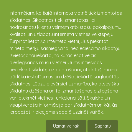
kandava.lv
Informējam, ka šajā interneta vietnē tiek izmantotas
sīkdatnes. Sīkdatnes tiek izmantotas, lai
PASĀKUMU
nodrošinātu klientu vēlmēm atbilstošu pakalpojumu
kvalitāti un uzlabotu interneta vietnes veiktspēju.
KALENDĀRS
Turpinot lietot šo interneta vietni, Jūs piekrītat
minēto mērķu sasniegšanai nepieciešamo sīkdatņu
izvietošanai iekārtā, no kuras esat veicis
pieslēgšanos mūsu vietnei. Jums ir tiesības
nepiekrist sīkdatņu izmantošanai, atbilstoši mainot
pārlūka iestatījumus un dzēšot iekārtā saglabātās
sīkdatnes. Lūdzu pievērsiet uzmanību, ka atsevišķu
sīkdatņu dzēšana un to izmantošanas aizliegšana
var ietekmēt vietnes funkcionalitāti. Skaidra un
visaptveroša informācija par sīkdatnēm un kāt ās
Lielā Talka Kandavas novadā
ierobežot ir pieejams sadaļā uzzināt vairāk.
23.04.2016
Uzināt vairāk
Sapratu