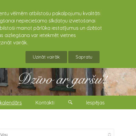
lientu vēlmēm atbilstošu pakalpojumu kvalitāti
niegšanai nepieciešamo sīkdatņu izvietošanai
tbilstoši mainot pārlūka iestatījumus un dzēšot
s aizliegšana var ietekmēt vietnes
zināt vairāk.
Uzināt vairāk
Sapratu
kalendārs
Kontakti
Iespējas