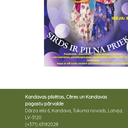
Kandavas pilsētas, Cēres un Kandavas
pagastu pārvalde
Dārza iela 6, Kandava, Tukuma novads, Latvija,
LV-3120
(+371) 63182028