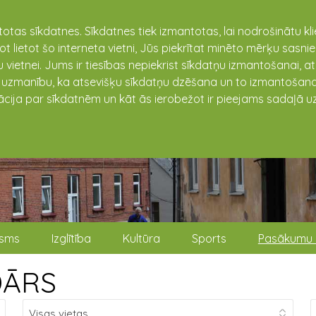
totas sīkdatnes. Sīkdatnes tiek izmantotas, lai nodrošinātu k
not lietot šo interneta vietni, Jūs piekrītat minēto mērķu sas
 vietnei. Jums ir tiesības nepiekrist sīkdatņu izmantošanai, a
t uzmanību, ka atsevišķu sīkdatņu dzēšana un to izmantošana
ācija par sīkdatnēm un kāt ās ierobežot ir pieejams sadaļā uz
isms
Izglītība
Kultūra
Sports
Pasākumu 
DĀRS