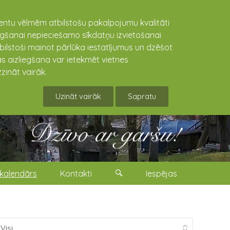
lientu vēlmēm atbilstošu pakalpojumu kvalitāti
niegšanai nepieciešamo sīkdatņu izvietošanai
tbilstoši mainot pārlūka iestatījumus un dzēšot
s aizliegšana var ietekmēt vietnes
zināt vairāk.
Uzināt vairāk
Sapratu
kalendārs
Kontakti
Iespējas