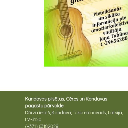
Kandavas pilsētas, Cēres un Kandavas
pagastu pārvalde
Dārza iela 6, Kandava, Tukuma novads, Latvija,
LV-3120
(+371) 63182028