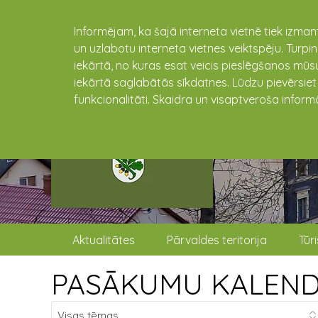
Informējam, ka šajā interneta vietnē tiek izman
un uzlabotu interneta vietnes veiktspēju. Turpi
iekārtā, no kuras esat veicis pieslēgšanos mūsu
iekārtā saglabātās sīkdatnes. Lūdzu pievērsie
funkcionalitāti. Skaidra un visaptveroša inform
Aktualitātes
Pārvaldes teritorija
Tūr
PASĀKUMU KALEN