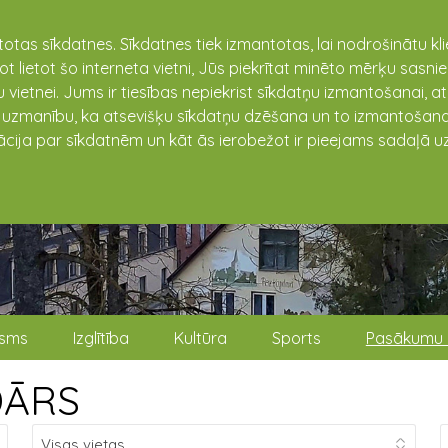
totas sīkdatnes. Sīkdatnes tiek izmantotas, lai nodrošinātu k
not lietot šo interneta vietni, Jūs piekrītat minēto mērķu sas
 vietnei. Jums ir tiesības nepiekrist sīkdatņu izmantošanai, a
t uzmanību, ka atsevišķu sīkdatņu dzēšana un to izmantošana
ācija par sīkdatnēm un kāt ās ierobežot ir pieejams sadaļā uz
isms
Izglītība
Kultūra
Sports
Pasākumu 
DĀRS