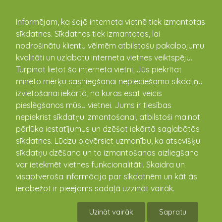
kandava.lv
Informējam, ka šajā interneta vietnē tiek izmantotas
sīkdatnes. Sīkdatnes tiek izmantotas, lai
PASĀKUMU
nodrošinātu klientu vēlmēm atbilstošu pakalpojumu
kvalitāti un uzlabotu interneta vietnes veiktspēju.
KALENDĀRS
Turpinot lietot šo interneta vietni, Jūs piekrītat
minēto mērķu sasniegšanai nepieciešamo sīkdatņu
izvietošanai iekārtā, no kuras esat veicis
pieslēgšanos mūsu vietnei. Jums ir tiesības
nepiekrist sīkdatņu izmantošanai, atbilstoši mainot
pārlūka iestatījumus un dzēšot iekārtā saglabātās
sīkdatnes. Lūdzu pievērsiet uzmanību, ka atsevišķu
sīkdatņu dzēšana un to izmantošanas aizliegšana
var ietekmēt vietnes funkcionalitāti. Skaidra un
visaptveroša informācija par sīkdatnēm un kāt ās
Piedalies fotokonkursā
ierobežot ir pieejams sadaļā uzzināt vairāk.
„Kandavas novads četros
Uzināt vairāk
Sapratu
gadalaikos”