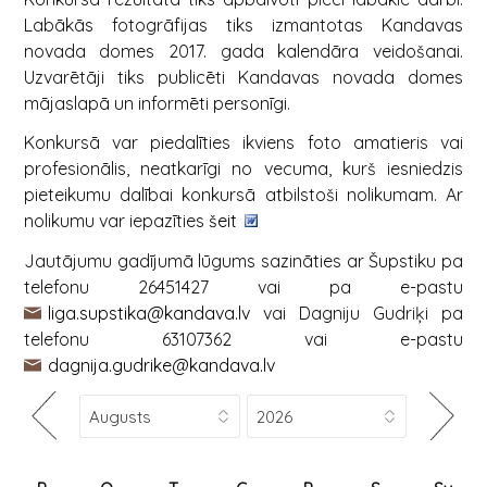
Labākās fotogrāfijas tiks izmantotas Kandavas
novada domes 2017. gada kalendāra veidošanai.
Uzvarētāji tiks publicēti Kandavas novada domes
mājaslapā un informēti personīgi.
Konkursā var piedalīties ikviens foto amatieris vai
profesionālis, neatkarīgi no vecuma, kurš iesniedzis
pieteikumu dalībai konkursā atbilstoši nolikumam. Ar
nolikumu var iepazīties
šeit
Jautājumu gadījumā lūgums sazināties ar Šupstiku pa
telefonu 26451427 vai pa e-pastu
liga.supstika@kandava.lv
vai Dagniju Gudriķi pa
telefonu 63107362 vai e-pastu
dagnija.gudrike@kandava.lv