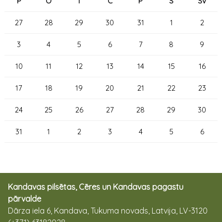
P
O
T
C
P
S
Sv
27
28
29
30
31
1
2
3
4
5
6
7
8
9
10
11
12
13
14
15
16
17
18
19
20
21
22
23
24
25
26
27
28
29
30
31
1
2
3
4
5
6
Kandavas pilsētas, Cēres un Kandavas pagastu
pārvalde
Dārza iela 6, Kandava, Tukuma novads, Latvija, LV-3120