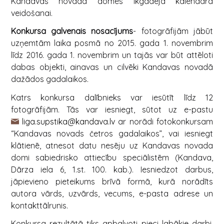
Kandavas novada domes ikgadējā kalendāra
veidošanai.
Konkursa galvenais nosacījums
- fotogrāfijām jābūt
uzņemtām laika posmā no 2015. gada 1. novembrim
līdz 2016. gada 1. novembrim un tajās var būt attēloti
dabas objekti, ainavas un cilvēki Kandavas novadā
dažādos gadalaikos.
Katrs konkursa dalībnieks var iesūtīt līdz 12
fotogrāfijām. Tās var iesniegt, sūtot uz e-pastu
liga.supstika@kandava.lv
ar norādi fotokonkursam
“Kandavas novads četros gadalaikos”, vai iesniegt
klātienē, atnesot datu nesēju uz Kandavas novada
domi sabiedrisko attiecību speciālistēm (Kandava,
Dārza iela 6, 1.st. 100. kab.). Iesniedzot darbus,
jāpievieno pieteikums brīvā formā, kurā norādīts
autora vārds, uzvārds, vecums, e-pasta adrese un
kontakttālrunis.
Konkursa rezultātā tiks apbalvoti pieci labākie darbi.