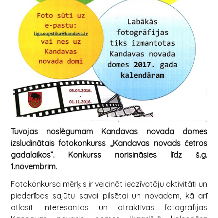
Tuvojas noslēgumam Kandavas novada domes
izsludinātais fotokonkurss „Kandavas novads četros
gadalaikos”. Konkurss norisināsies līdz š.g.
1.novembrim.
Fotokonkursa mērķis ir veicināt iedzīvotāju aktivitāti un
piederības sajūtu savai pilsētai un novadam, kā arī
atlasīt interesantas un atraktīvas fotogrāfijas