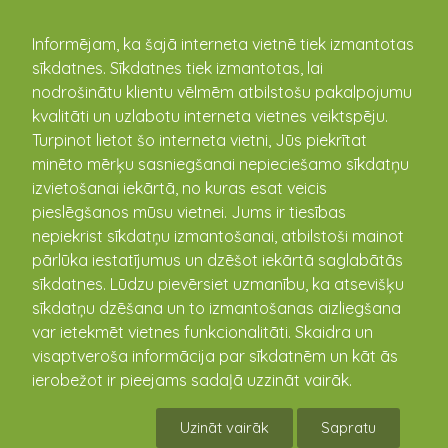
kandava.lv
Informējam, ka šajā interneta vietnē tiek izmantotas
sīkdatnes. Sīkdatnes tiek izmantotas, lai
PASĀKUMU
nodrošinātu klientu vēlmēm atbilstošu pakalpojumu
kvalitāti un uzlabotu interneta vietnes veiktspēju.
KALENDĀRS
Turpinot lietot šo interneta vietni, Jūs piekrītat
minēto mērķu sasniegšanai nepieciešamo sīkdatņu
izvietošanai iekārtā, no kuras esat veicis
pieslēgšanos mūsu vietnei. Jums ir tiesības
nepiekrist sīkdatņu izmantošanai, atbilstoši mainot
pārlūka iestatījumus un dzēšot iekārtā saglabātās
sīkdatnes. Lūdzu pievērsiet uzmanību, ka atsevišķu
sīkdatņu dzēšana un to izmantošanas aizliegšana
var ietekmēt vietnes funkcionalitāti. Skaidra un
visaptveroša informācija par sīkdatnēm un kāt ās
Kandavas čempionāts
ierobežot ir pieejams sadaļā uzzināt vairāk.
basketbolā: SIA GALANGAL
Uzināt vairāk
Sapratu
pret BJSS2