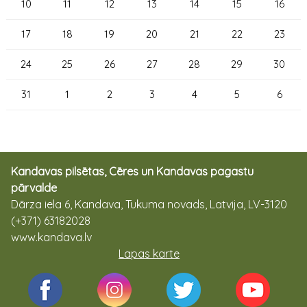
10
11
12
13
14
15
16
17
18
19
20
21
22
23
24
25
26
27
28
29
30
31
1
2
3
4
5
6
Kandavas pilsētas, Cēres un Kandavas pagastu
pārvalde
Dārza iela 6, Kandava, Tukuma novads, Latvija, LV-3120
(+371) 63182028
www.kandava.lv
Lapas karte