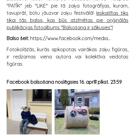
"PATĪK" jeb "LIKE" pie tā zaķa fotogrāfijas, kuram,
tavuprāt, būtu jāuzvar zaķu festivālā!
Ieskaitītas tiks
tikai tās balsis, kas būs atzīmētas pie oriģinālās
publikācijas fotoalbums "Balsošana ir sākusies"!
Balso šeit:
https://www.facebook.com/media...
Fotokolāžās, kurās apkopotas vairākas zaķu figūras,
ir redzamas viena autora vai kolektīva veidotas
figūras.
Facebook balsošana noslēgsies 16. aprīlī plkst. 23:59