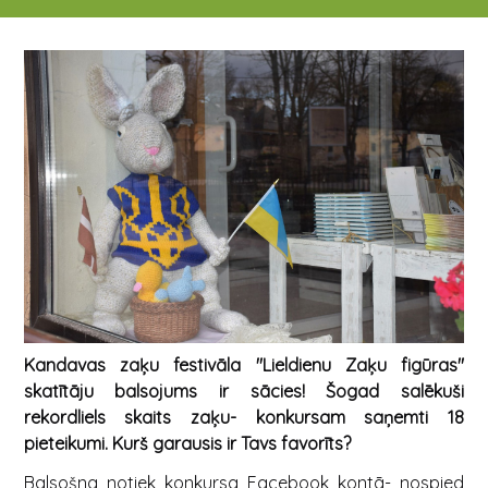
13.04.2022 11:00 - 16.04.2022 - 23:55
Kandavas zaķu festivāla "Lieldienu Zaķu figūras"
skatītāju balsojums ir sācies! Šogad salēkuši
rekordliels skaits zaķu- konkursam saņemti 18
pieteikumi.
Kurš garausis ir Tavs favorīts?
Balsošna notiek konkursa Facebook kontā- nospied