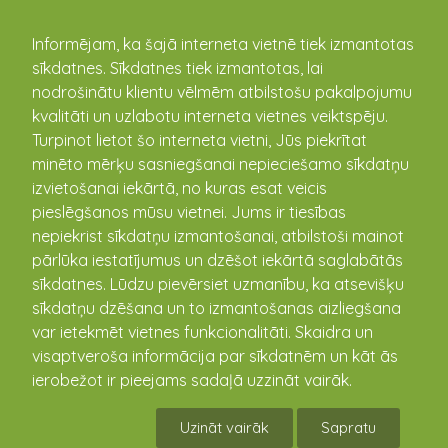
kandava.lv
Informējam, ka šajā interneta vietnē tiek izmantotas
sīkdatnes. Sīkdatnes tiek izmantotas, lai
PASĀKUMU
nodrošinātu klientu vēlmēm atbilstošu pakalpojumu
kvalitāti un uzlabotu interneta vietnes veiktspēju.
KALENDĀRS
Turpinot lietot šo interneta vietni, Jūs piekrītat
minēto mērķu sasniegšanai nepieciešamo sīkdatņu
izvietošanai iekārtā, no kuras esat veicis
pieslēgšanos mūsu vietnei. Jums ir tiesības
nepiekrist sīkdatņu izmantošanai, atbilstoši mainot
pārlūka iestatījumus un dzēšot iekārtā saglabātās
sīkdatnes. Lūdzu pievērsiet uzmanību, ka atsevišķu
sīkdatņu dzēšana un to izmantošanas aizliegšana
var ietekmēt vietnes funkcionalitāti. Skaidra un
visaptveroša informācija par sīkdatnēm un kāt ās
Kandavas zaķu festivāla
ierobežot ir pieejams sadaļā uzzināt vairāk.
skatītāju balsojums ir sācies!
Uzināt vairāk
Sapratu